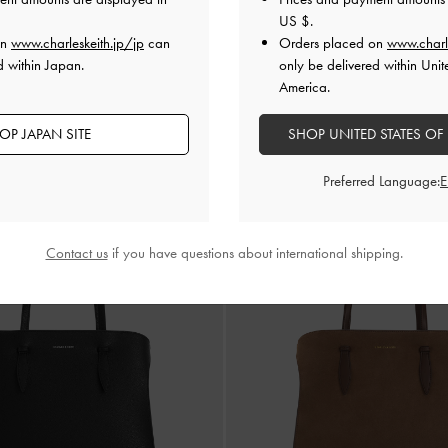
US $
.
再入荷
on
www.charleskeith.jp/jp
can
Orders placed on
www.charl
ンド メタリックアクセントプラットフ
Arya アリア ブレイドストラッ
d within Japan.
only be delivered within Unit
ァー
-
ダークブラウンテクスチャ
トートバッグ
-
クリーム
America.
¥ 14,900
OP JAPAN SITE
SHOP UNITED STATES OF
Preferred Language:
Contact us
if you have questions about international shipping.