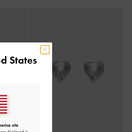
d States
erica site
are displayed in