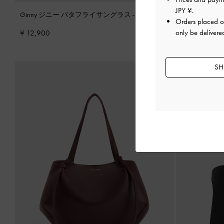
JPY ¥
.
Ginny ジニー バタフライサングラス
-
ノワール
再入荷
Orders placed 
Lando ラ
only be delivere
¥ 12,900
ォームローフ
ー
¥ 10,900
SH