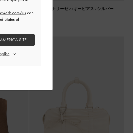
Annalise アナリーゼ ハギーピアス
-
シルバー
eskeith.com/us
can
プダブルハンドル
ed States of
¥ 5,900
 AMERICA SITE