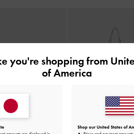
ike you're shopping from
Unite
of America
ite
Shop our United States of Am
ent amounts are displayed in
Prices and payment amounts 