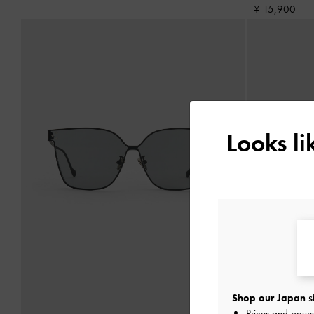
¥ 15,900
Looks l
Shop our Japan s
Prices and paym