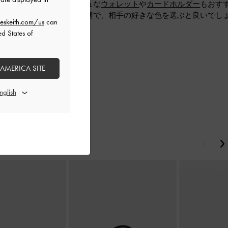
をもたらす、スタイリッシュな
ウォレット
や
カードホルダー
もおす
勤が多い方へのギフトに最適で、相手の好きな色を選ぶと良いでし
eskeith.com/us
can
ed States of
 AMERICA SITE
戻る