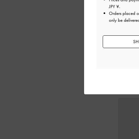
JPY ¥
.
Orders placed 
only be delivere
SH