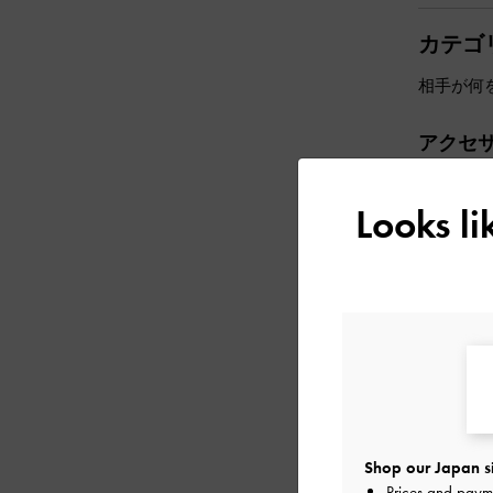
カテゴ
相手が何
アクセ
コーディ
慮して、
Looks l
ミニウォ
Shop our Japan s
Prices and paym