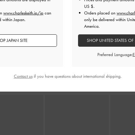
毎日のルーティンに変化
US $
.
めです。忙しい女性や通
on
www.charleskeith.jp/jp
can
Orders placed on
www.charl
う。
d within Japan.
only be delivered within Unit
America.
全てのウォレットを見る
OP JAPAN SITE
SHOP UNITED STATES OF
Preferred Language:
Contact us
if you have questions about international shipping.