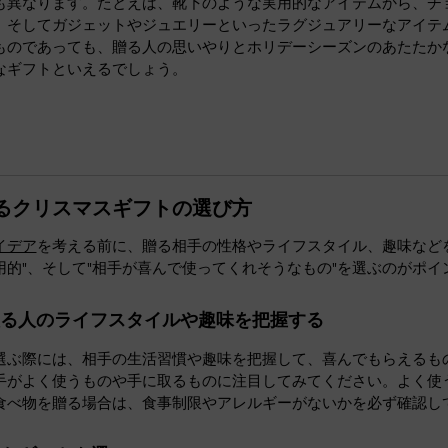
も異なります。たとえば、靴下のような実用的なアイテムから、チ
、そしてガジェットやジュエリーといったラグジュアリーなアイテ
ものであっても、贈る人の思いやりとホリデーシーズンのあたたか
なギフトといえるでしょう。
るクリスマスギフトの選び方
イデア
を考える前に、贈る相手の性格やライフスタイル、趣味など
用的"、そして"相手が喜んで使ってくれそうなもの"を選ぶのがポイ
取る人のライフスタイルや趣味を把握する
選ぶ際には、相手の生活習慣や趣味を把握して、喜んでもらえるも
手がよく使うものや手に取るものに注目してみてください。よく使
食べ物を贈る場合は、食事制限やアレルギーがないかを必ず確認し