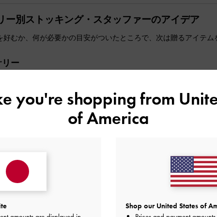
リー別ストッキング・スタッファーのアイデア
を好むか、何が必要かの目安がついたところで、次は贈るアイテム
サリー
ネートのディテールまでこだわる人には、新しいアクセサリーの追
相手に似合うアイテムを選ぶことが大切です。
ike you're shopping from
Unite
of America
レット＆カードホルダー
ite
Shop our United States of Am
ent amounts are displayed in
Prices and payment amounts 