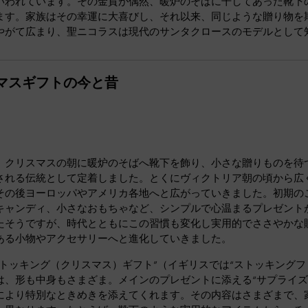
いわれています。その金貨が偶然、暖炉のそばに干してあった靴下の
ます。家族はその幸運に大喜びし、それ以来、同じような贈り物を
やがて広まり、聖ニコラスは現代のサンタクロースのモデルとして
マスギフトの今と昔
、クリスマスの朝に暖炉のそばへ靴下を飾り、小さな贈りものを待
される伝統として定着しました。とくにヴィクトリア朝の頃から広
その後ヨーロッパやアメリカ各地へと広がっていきました。初期の
キャンディ、小さなおもちゃなど、シンプルで心温まるプレゼント
たそうですが、時代とともにこの習慣も変化し実用的でささやかな
ある小物やアクセサリーへと進化していきました。
ストッキング（クリスマス）ギフト”（イギリスでは“ストッキングフ
は、形も中身もさまざま。メインのプレゼントに添える“サプライズ
により特別なときめきを添えてくれます。その内容はさまざまで、