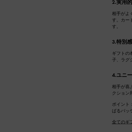
2.実用
相手がよ
す。カー
す。
3.特別
ギフトの
子、ラグ
4.ユニ
相手が喜
クション
ポイント
ばるパッ
全てのギ