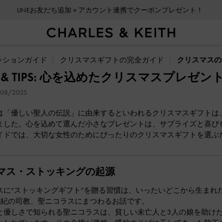
LINEお友だち追加＋アカウント連携でクーポンプレゼント！
ッションガイド
クリスマスギフトの完全ガイド
クリスマスの
AS & TIPS: 心を込めたクリスマスプレゼン
08/2025
は「優しい聖人の伝説」に由来するといわれるクリスマスギフトは
ました。心を込めて選んだ小さなプレゼントは、サプライズと喜び
イドでは、大切な女性のためにぴったりのクリスマスギフトを選ぶ
マス・ストッキングの起源
スに“ストッキングギフト”を贈る習慣は、いったいどこから生まれ
世紀の司教、聖ニコラスにまつわるお話です。
と優しさで知られる聖ニコラスは、貧しい未亡人と3人の娘を助け