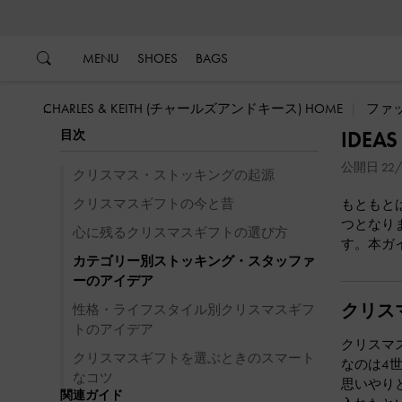
…
…
MENU
SHOES
BAGS
CHARLES & KEITH (チャールズアンドキース) HOME
ファ
IDE
目次
公開日 22/
クリスマス・ストッキングの起源
クリスマスギフトの今と昔
もともと
つとなり
心に残るクリスマスギフトの選び方
す。本ガ
カテゴリー別ストッキング・スタッファ
ーのアイデア
クリス
性格・ライフスタイル別クリスマスギフ
トのアイデア
クリスマ
クリスマスギフトを選ぶときのスマート
なのは4
なコツ
思いやり
関連ガイド