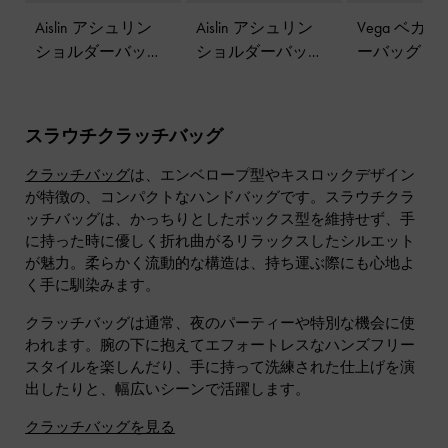
Aislin アシュリン
Aislin アシュリン
Vega ベガ 
ショルダーバッグ
ショルダーバッグ
ーバッグ
-
-
スモーキーブル
-
ブラック
ンブラウン
ー
スラウチクラッチバッグ
クラッチバッグ
は、エンベロープ型やキスロックデザイン
が特徴の、コンパクトなハンドバッグです。スラウチクラ
ッチバッグは、かっちりとしたボックス型を維持せず、手
に持った時に優しく折れ曲がるリラックスしたシルエット
が魅力。柔らかく流動的な構造は、持ち運ぶ際にも心地よ
く手に馴染みます。
クラッチバッグは通常、夜のパーティーや特別な機会に使
われます。腕の下に抱えてエフォートレスなハンズフリー
スタイルを楽しんだり、手に持って洗練された仕上げを演
出したりと、幅広いシーンで活躍します。
クラッチバッグを見る