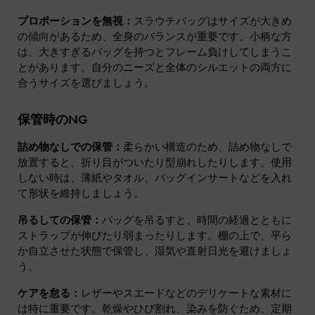
プロポーションを無視：
スラウチバッグはサイズが大きめ
の傾向があるため、全身のバランスが重要です。小柄な方
は、大きすぎるバッグを持つとフレーム負けしてしまうこ
とがあります。自分のニーズと全体のシルエットの両方に
合うサイズを選びましょう。
保管時のNG
詰め物なしでの保管：
柔らかい構造のため、詰め物なしで
放置すると、折り目がついたり型崩れしたりします。使用
しない時は、薄紙やタオル、バッグインサートなどを入れ
て形状を維持しましょう。
吊るしての保管：
バッグを吊るすと、時間の経過とともに
ストラップが伸びたり弱まったりします。棚の上で、平ら
か自立させた状態で保管し、湿気や直射日光を避けましょ
う。
ケアを怠る：
レザーやスエードなどのデリケートな素材に
は特に重要です。乾燥やひび割れ、染みを防ぐため、定期