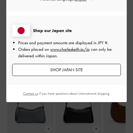
で、斜め掛けにして快適に持ち運べます。トップハンドル
がない設計で、ハンズフリーで行動できるのが大きな利点
です。
柔軟で形状に縛られないため、必需品を十分に収納でき、
Shop our Japan site
スタイルを犠牲にすることなく利便性を享受できます。忙
しい一日や旅行にぴったりのアイテムです。
Prices and payment amounts are displayed in
JPY ¥
.
Orders placed on
www.charleskeith.jp/jp
can only be
クロスボディバッグを見る
delivered within Japan.
戻る
次
SHOP JAPAN SITE
Contact us
if you have questions about international shipping.