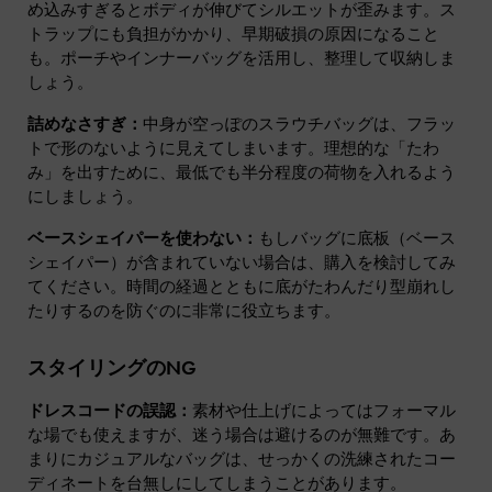
め込みすぎるとボディが伸びてシルエットが歪みます。ス
トラップにも負担がかかり、早期破損の原因になること
も。ポーチやインナーバッグを活用し、整理して収納しま
しょう。
詰めなさすぎ：
中身が空っぽのスラウチバッグは、フラッ
トで形のないように見えてしまいます。理想的な「たわ
み」を出すために、最低でも半分程度の荷物を入れるよう
にしましょう。
ベースシェイパーを使わない：
もしバッグに底板（ベース
シェイパー）が含まれていない場合は、購入を検討してみ
てください。時間の経過とともに底がたわんだり型崩れし
たりするのを防ぐのに非常に役立ちます。
スタイリングのNG
ドレスコードの誤認：
素材や仕上げによってはフォーマル
な場でも使えますが、迷う場合は避けるのが無難です。あ
まりにカジュアルなバッグは、せっかくの洗練されたコー
ディネートを台無しにしてしまうことがあります。