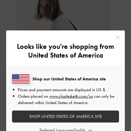
Looks like you're shopping from
United States of America
Shop our United States of America site
Prices and payment amounts are displayed in
US $
.
Orders placed on
www.charleskeith.com/us
can only be
delivered within United States of America.
SHOP UNITED STATES OF AMERICA SITE
スラウチ
クロスボディバッグ
は、ロングストラップが特徴
Preferred Language: