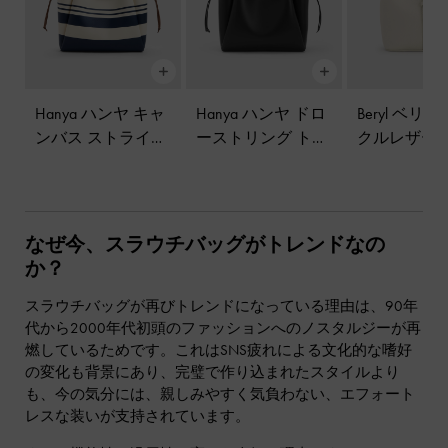
Hanya ハンヤ キャ
Hanya ハンヤ ドロ
Beryl ベリ
ンバス ストライプ
ーストリング トー
クルレザー
ドローストリング
トバッグ
-
ジェッ
バッグ
-
ク
トートバッグ
-
マ
トブラック
ルチ
なぜ今、スラウチバッグがトレンドなの
か？
スラウチバッグが再びトレンドになっている理由は、90年
代から2000年代初頭のファッションへのノスタルジーが再
燃しているためです。これはSNS疲れによる文化的な嗜好
の変化も背景にあり、完璧で作り込まれたスタイルより
も、今の気分には、親しみやすく気負わない、エフォート
レスな装いが支持されています。