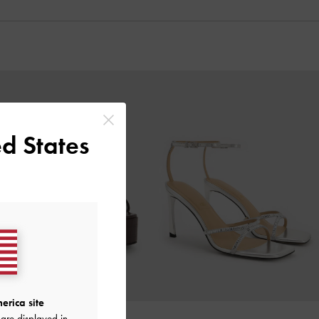
d States
erica site
are displayed in