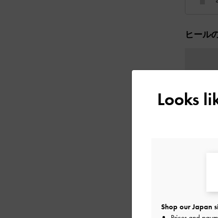
ヒール
Looks l
Shop our Japan s
Prices and paym