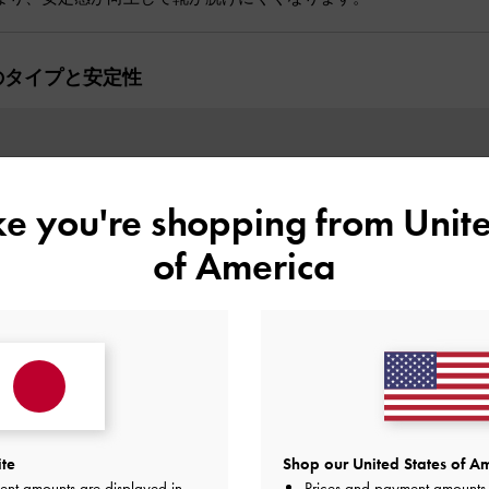
のタイプと安定性
ike you're shopping from
Unite
of America
ite
Shop our United States of Am
ent amounts are displayed in
Prices and payment amounts 