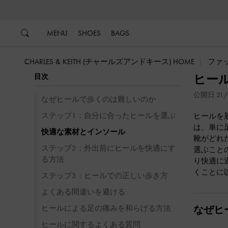
…
…
MENU
SHOES
BAGS
CHARLES & KEITH (チャールズアンドキース) HOME
ファ
ヒー
目次
公開日 21/
なぜヒールで歩くのは難しいのか
ステップ1：自分に合ったヒールを選ぶ
ヒールを
は、単に
快適な素材とインソール
靴がどれ
ステップ2：外出前にヒールを快適にす
選ぶこと
る方法
り快適に
くことに
ステップ3：ヒールでの正しい歩き方
よくある間違いを避ける
ヒールによる足の痛みを和らげる方法
なぜヒ
ヒールに関するよくある質問