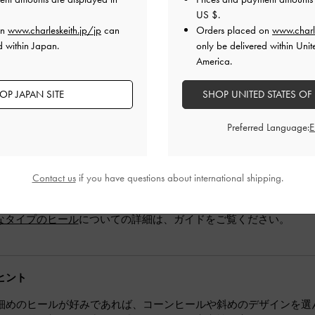
左から右へ：ブロックヒール、ウェッジソール、プ
US $
.
on
www.charleskeith.jp/jp
can
Orders placed on
www.charl
高さだけでなく、そのタイプも安定性に大きく影響します。接地面
d within Japan.
only be delivered within Unit
America.
ンヒール
は細身ですが、地面に近いため歩きやすく、初心者の方や
クヒール
は底が広く安定感抜群です。体重を均等に分散できるため
OP JAPAN SITE
SHOP UNITED STATES OF
すめです。
ジソール
は底が前後まで繋がっているため、足裏全体で体重を支え
Preferred Language:
たい方や、偏平足の方に特におすすめです。
トフォームヒール
は、つま先側にも厚みがあるため、実際の高さよ
いです。
レットヒール
は接地面が非常に小さいため、体重の大半が足の付け
Contact us
if you have questions about international shipping.
しいため、ヒールに慣れた方に最適です。
なタイプのヒール
についての詳細は、ガイドをご覧ください。
ヒント
細めのヒールが好みであれば、コーンヒールや斜めのデザインを選