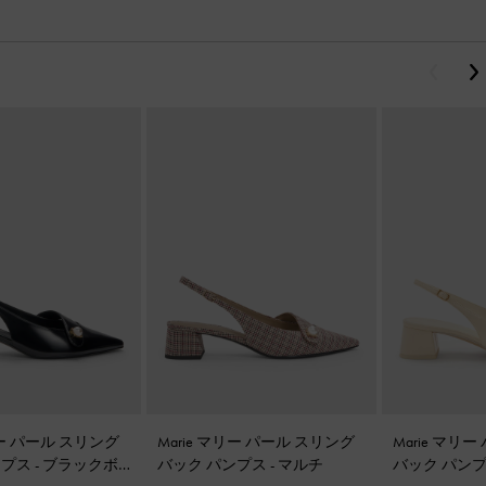
戻る
リー パール スリング
Marie マリー パール スリング
Marie マリ
ンプス
-
ブラックボ
バック パンプス
-
マルチ
バック パン