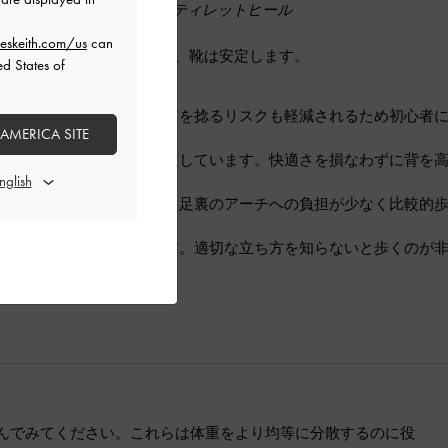
ラットフォームヒール、スティレットヒール
eskeith.com/us
can
が広いほど体重が分散され、靴は安定します。
ed States of
日常使いに最適です。
足への負担が少なく、足首を捻るリスクも軽減されるため初心者
 AMERICA SITE
ることができ、非常に安定しています。快適さを損なわずに背を
りも傾斜が緩やかになり、足裏のアーチへの負担が少なく比較的
根（母指球）にかかります。適切な立ち方を知らないと歩くのが
んでみてください。これらは体重をより均等に分散するのに役