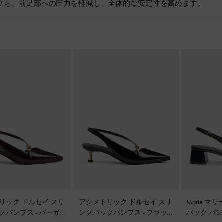
立ち、前足部への圧力を軽減し、全体的な安定性を高めます。
リック ドルセイ スリ
アシメトリック ドルセイ スリ
Marie マ
クパンプス
-
バーガン
ングバックパンプス
-
ブラック
バック パ