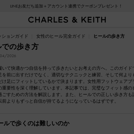
LINEお友だち追加＋アカウント連携でクーポンプレゼント！
ッションガイド
女性のヒール完全ガイド
ヒールの歩き方
ルでの歩き方
04/2026
履いて快適かつ自信を持って歩きたいとお考えの方へ。このガイド
足を前に出すだけでなく、適切なテクニックと練習、そして何より
だけ足にフィットしているかで決まります。女性用フットウェアブ
の重要性を深く理解しています。本記事では、完璧なフィット感の
過ごすための方法を解説します。また、ヒールでの正しい歩き方も
以前よりもずっと自信が持てるようになっているはずです。
ールで歩くのは難しいのか