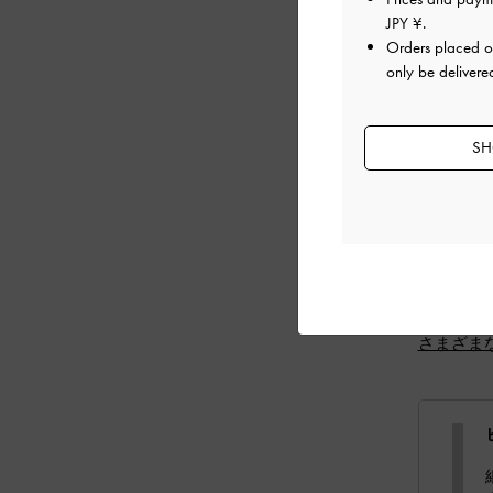
JPY ¥
.
Orders placed 
ヒールの
only be delivere
キトゥ
ブロッ
SH
もおす
ウェッ
く見せ
プラッ
きやす
スティ
常に難
さまざま