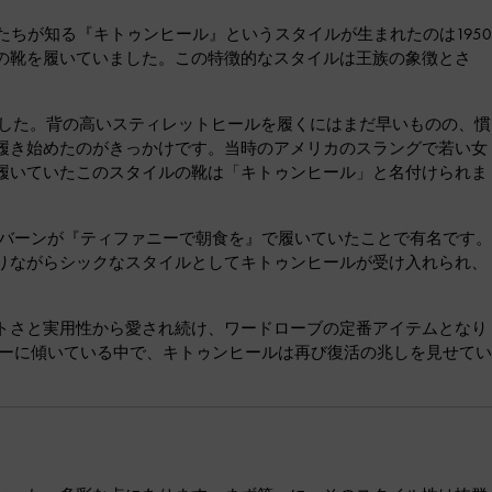
たちが知る『キトゥンヒール』というスタイルが生まれたのは1950
の靴を履いていました。この特徴的なスタイルは王族の象徴とさ
ました。背の高いスティレットヒールを履くにはまだ早いものの、慣
履き始めたのがきっかけです。当時のアメリカのスラングで若い女
履いていたこのスタイルの靴は「キトゥンヒール」と名付けられま
プバーンが『ティファニーで朝食を』で履いていたことで有名です。
りながらシックなスタイルとしてキトゥンヒールが受け入れられ、
トさと実用性から愛され続け、ワードローブの定番アイテムとなり
ジーに傾いている中で、キトゥンヒールは再び復活の兆しを見せてい