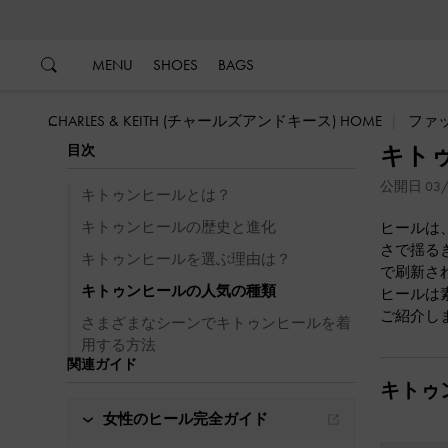
…
…
MENU
SHOES
BAGS
CHARLES & KEITH (チャールズアンドキース) HOME
ファ
キト
目次
公開日 03/
キトゥンヒールとは？
キトゥンヒールの歴史と進化
ヒールは
さで揺る
キトゥンヒールを選ぶ理由は？
で刷新さ
キトゥンヒールの人気の種類
ヒールは
ご紹介し
さまざまなシーンでキトゥンヒールを着
用する方法
関連ガイド
キトゥ
女性のヒール完全ガイド