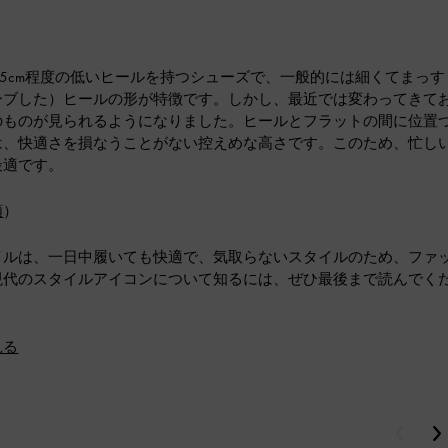
〜5cm程度の低いヒールを持つシューズで、一般的には細くてまっす
ーブした）ヒールの形が特徴です。しかし、最近では変わってきて
のものが見られるようになりました。ヒールとフラットの間に位置
は、快適さを損なうことがない控えめな高さです。このため、忙し
最適です。
類
）
イルは、一日中履いても快適で、気取らないスタイルのため、ファ
現代のスタイルアイコンについて知るには、ぜひ最後まで読んでく
見る
戻る