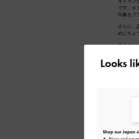
キトゥン
です。キ
印象をプ
さらに、
めにちょ
キトゥン
わせて選
Looks l
キトゥ
キトゥン
人気の
ニュート
Shop our Japan s
Prices and paym