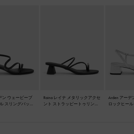
アーデン ウェービーブ
Raina レイナ メタリックアクセ
Arden アー
ル スリングバッグ
ント ストラッピートゥリング
ロックヒール
ブラックテクスチャ
ヒールサンダル
-
ブラック
サンダル
-
シ