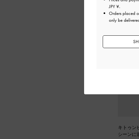
JPY ¥
.
Orders placed 
only be delivere
SH
キトゥン
シーンに