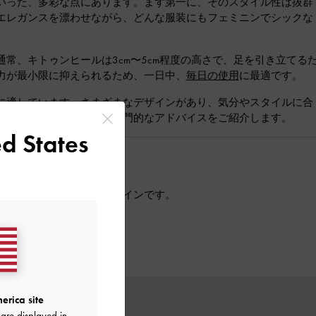
いった、多彩な点にあります。まず第一に、そのスタイル性は抜群
エレガンスを漂わせながら、どんな服装にもフェミニンでシックな
常、キトゥンヒールは3cm〜5cm程度の高さで、足を引き立てる
力が最小限に抑えられるため、一日中、
毎日の使用
に最適です。
に適しています。さまざまなデザインがあり、気分やスタイルに合
スタイリングするための専門的なアドバイスをご紹介します。
d States
ドローブで人気の高いデザインです。
erica site
are displayed in