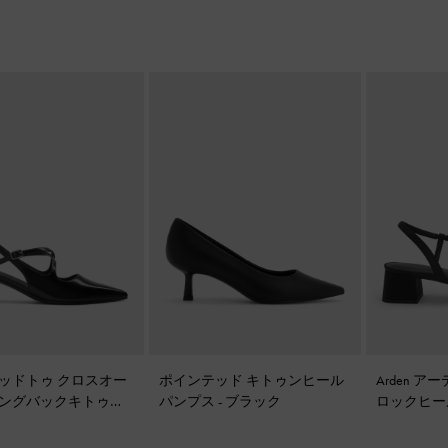
ッドトゥ クロスオー
ポインテッド キトゥンヒール
Arden 
ングバックキトゥン
パンプス
-
ブラック
ロックヒー
ブラック
サンダル
-
ー