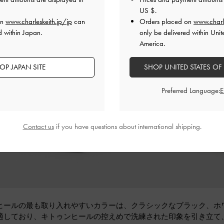
US $
.
on
www.charleskeith.jp/jp
can
Orders placed on
www.charl
d within Japan.
only be delivered within Unit
America.
OP JAPAN SITE
SHOP UNITED STATES OF
Preferred Language:
Contact us
if you have questions about international shipping.
ヒールの最も取り入れやすいカラーは、クラシックなブラック、ホ
適しており、キトゥンヒールの控えめで洗練された印象を引き立て