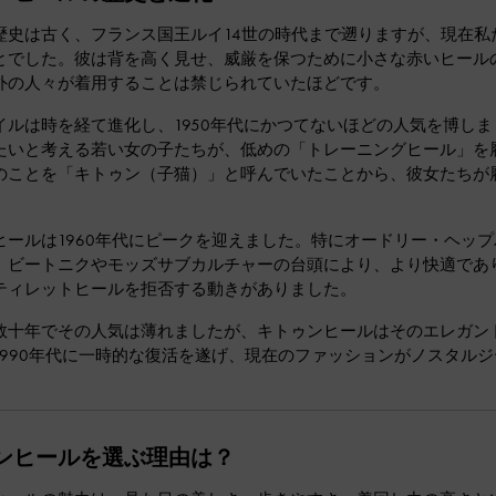
歴史は古く、フランス国王ルイ14世の時代まで遡りますが、現在私
とでした。彼は背を高く見せ、威厳を保つために小さな赤いヒール
外の人々が着用することは禁じられていたほどです。
イルは時を経て進化し、1950年代にかつてないほどの人気を博し
たいと考える若い女の子たちが、低めの「トレーニングヒール」を
のことを「キトゥン（子猫）」と呼んでいたことから、彼女たちが
ヒールは1960年代にピークを迎えました。特にオードリー・ヘッ
、ビートニクやモッズサブカルチャーの台頭により、より快適であ
ティレットヒールを拒否する動きがありました。
数十年でその人気は薄れましたが、キトゥンヒールはそのエレガン
1990年代に一時的な復活を遂げ、現在のファッションがノスタル
ンヒールを選ぶ理由は？