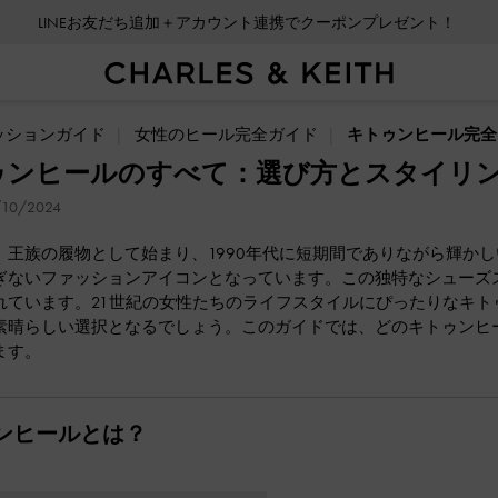
LINEお友だち追加＋アカウント連携でクーポンプレゼント！
会員登録＋ニュースレター登録で10%OFFクーポンプレゼント！
ッションガイド
女性のヒール完全ガイド
キトゥンヒール完全
ゥンヒールのすべて：選び方とスタイリ
10/2024
、王族の履物として始まり、1990年代に短期間でありながら輝か
ぎないファッションアイコンとなっています。この独特なシューズ
れています。21世紀の女性たちのライフスタイルにぴったりなキ
素晴らしい選択となるでしょう。このガイドでは、どのキトゥンヒ
ます。
ンヒールとは？