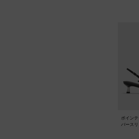
ポインテ
バースリ
ヒール
-