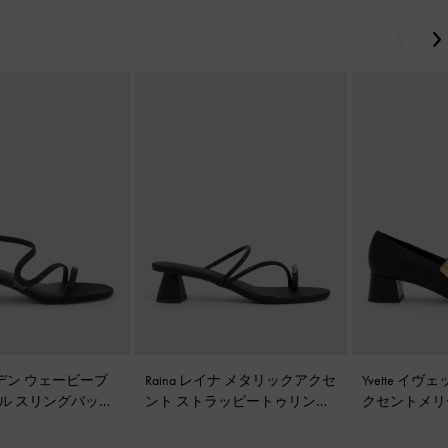
戻る
アーデン ウェービーブ
Raina レイナ メタリックアクセ
Yvette イ
ル スリングバッグ
ント ストラッピートゥリング
クセントメリ
ブラックテクスチャ
ヒールサンダル
-
ブラック
プス
-
ブラッ