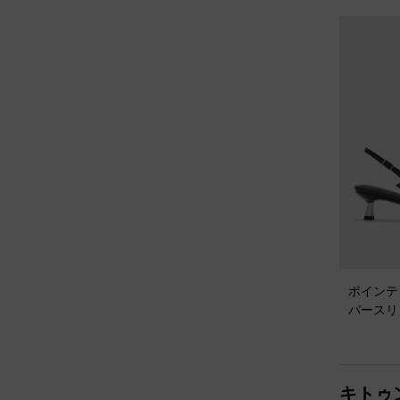
ポインテ
バースリ
ヒール
-
キトゥ