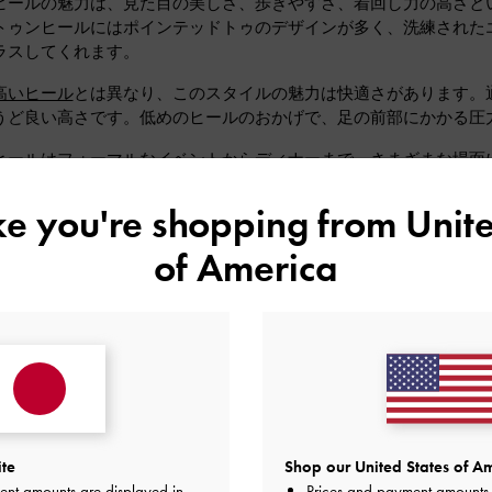
ヒールの魅力は、見た目の美しさ、歩きやすさ、着回し力の高さと
トゥンヒールにはポインテッドトゥのデザインが多く、洗練された
ラスしてくれます。
高いヒール
とは異なり、このスタイルの魅力は快適さがあります。通
うど良い高さです。低めのヒールのおかげで、足の前部にかかる圧
ヒールはフォーマルなイベントからディナーまで、さまざまな場面
べます。次のセクションでは、キトゥンヒールの種類と、それらを
ike you're shopping from
Unite
of America
ンヒールの人気の種類
ヒールにはさまざまな種類があり、どれもおしゃれな人たちのワー
カラー
ラル：ブラック、ホワイト、ベージュ/ヌード
ite
Shop our United States of Am
ent amounts are displayed in
Prices and payment amounts 