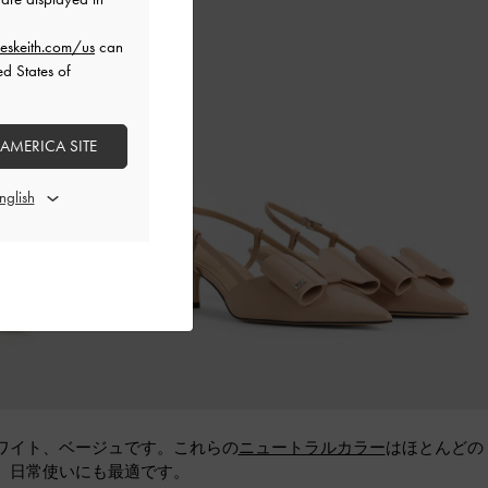
eskeith.com/us
can
ed States of
 AMERICA SITE
ワイト、ベージュです。これらの
ニュートラルカラー
はほとんどの
、日常使いにも最適です。