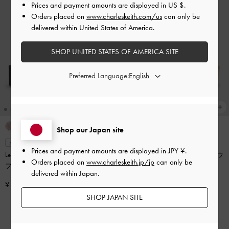
Prices and payment amounts are displayed in
US $
.
Orders placed on
www.charleskeith.com/us
can only be
delivered within United States of America.
SHOP UNITED STATES OF AMERICA SITE
Preferred Language:
Shop our Japan site
オンライン限定
オンライン限定
Prices and payment amounts are displayed in
JPY ¥
.
Levy レヴィー サテン ストラッピー
クロスオーバー エスパドリーユ ウ
Orders placed on
www.charleskeith.jp/jp
can only be
フラットフォーム サンダル
-
ダー
エッジ
-
ゴールド
delivered within Japan.
クブルー
¥ 9,900
¥ 10,500
SHOP JAPAN SITE