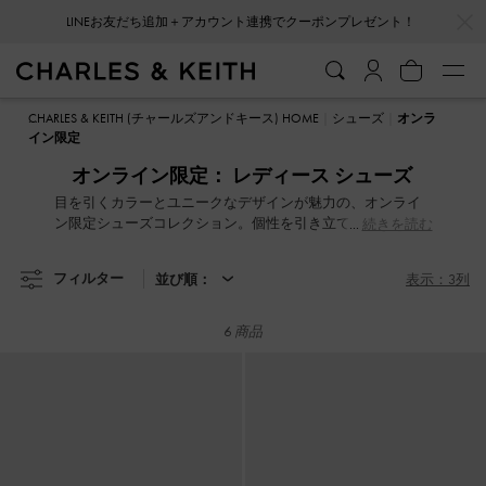
…
…
LINEお友だち追加＋アカウント連携でクーポンプレゼント！
LINEお友だち追加＋アカウント連携でクーポンプレゼント！
CHARLES & KEITH (チャールズアンドキース) HOME
シューズ
オンラ
イン限定
オンライン限定： レディース シューズ
目を引くカラーとユニークなデザインが魅力の、オンライ
ン限定シューズコレクション。個性を引き立てる一足で、
続きを読む
毎日のコーディネートに新しいアクセントを加えてみませ
んか。
フィルター
並び順：
表示：3列
6 商品