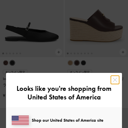
オンライン限定
オンライン限定
Imani イマーニ スリングバック フ
メタリックアクセント エスパドリ
ラット
-
ブラックテクスチャー
ーユウェッジ
-
マルーン
Looks like you're shopping from
United States of America
¥ 8,900
¥ 10,500
Shop our United States of America site