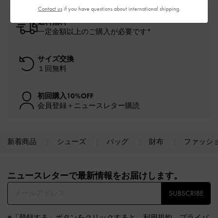
Contact us
if you have questions about international shipping.
送料無料
一定金額以上のご購入が必要です*
サイズ交換
１回無料
初回購入10%OFF
会員登録＋ニュースレター購読
新着商品
シューズ
バッグ
財布
ファッシ
Site footer
ニュースレターで最新情報をお届けします。​
SUBSCRIBE
※「登録する」ボタンをクリックすると、
利用規約
、
プライバ