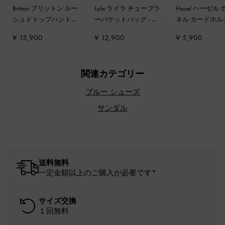
Britton ブリットン ルー
Lyla ライラ チューブラ
Hazel ヘーゼル
シュドトップハンドル
ーバケットバッグ
-
ブ
ネル カードホ
トートバッグ
-
ブラッ
ラック
ノワール
¥ 13,900
¥ 12,900
¥ 5,900
ク
関連カテゴリー
ブルー シューズ
サンダル
送料無料
一定金額以上のご購入が必要です*
サイズ交換
１回無料