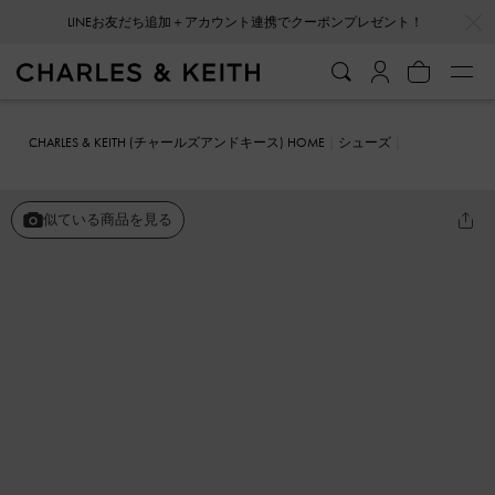
…
…
LINEお友だち追加＋アカウント連携でクーポンプレゼント！
CHARLES & KEITH (チャールズアンドキース) HOME
シューズ
サンダル
Levy レヴィー サテン ストラッピー フラットフォーム サン
ダル
似ている商品を見る