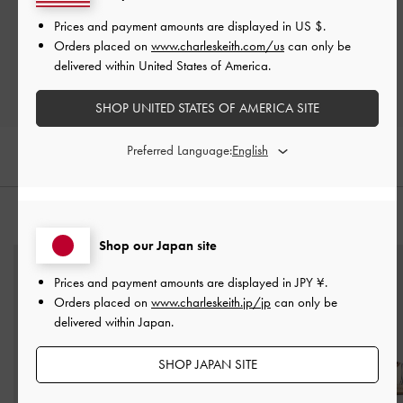
Let us know what you think
Prices and payment amounts are displayed in
US $
.
Orders placed on
www.charleskeith.com/us
can only be
レビューを書く
delivered within United States of America.
SHOP UNITED STATES OF AMERICA SITE
Preferred Language:
おすすめのアイテム
Shop our Japan site
Prices and payment amounts are displayed in
JPY ¥
.
Orders placed on
www.charleskeith.jp/jp
can only be
delivered within Japan.
SHOP JAPAN SITE