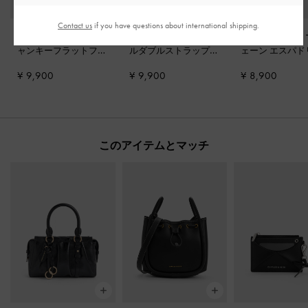
Contact us
if you have questions about international shipping.
Jadis ジェイディス チ
デニム ジェムバック
ストライプ メリ
ャンキーフラットフォ
ルダブルストラップサ
ェーン エスパド
ームサンダル
-
ライト
ンダル
-
デニムブルー
ユ ミュール
-
ダ
¥ 9,900
¥ 9,900
¥ 8,900
ブルー
ルー
このアイテムとマッチ