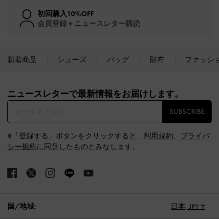
初回購入10%OFF
会員登録＋ニュースレター購読
新着商品
シューズ
バッグ
財布
ファッシ
Site footer
ニュースレターで最新情報をお届けします。​
SUBSCRIBE
※「登録する」ボタンをクリックすると、
利用規約
、
プライバ
シー規約
に同意したものとみなします。
国/地域:
日本,
JPY ¥