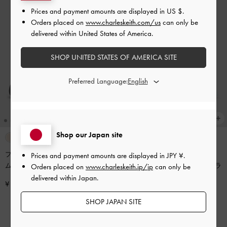
Prices and payment amounts are displayed in
US $
.
Orders placed on
www.charleskeith.com/us
can only be
delivered within United States of America.
SHOP UNITED STATES OF AMERICA SITE
Preferred Language:
Shop our Japan site
フラワーバックル プラットフォー
Prices and payment amounts are displayed in
JPY ¥
.
再入荷
ムスポーツサンダル
-
ダークブル
Jadis ジェイディス チャンキーフラ
Orders placed on
www.charleskeith.jp/jp
can only be
ー
ットフォームサンダル
-
ライトブ
delivered within Japan.
¥ 9,900
ルー
¥ 9,900
SHOP JAPAN SITE