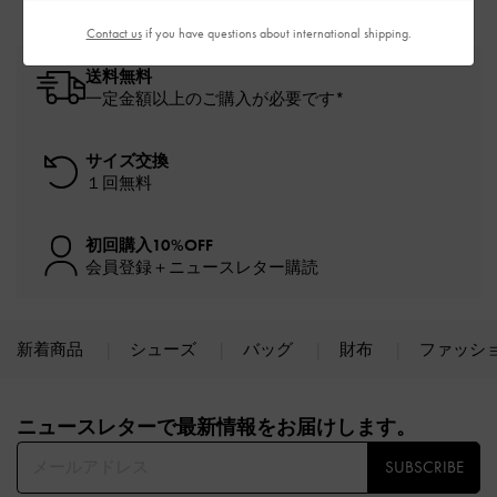
Contact us
if you have questions about international shipping.
送料無料
一定金額以上のご購入が必要です*
サイズ交換
１回無料
初回購入10%OFF
会員登録＋ニュースレター購読
新着商品
シューズ
バッグ
財布
ファッシ
Site footer
ニュースレターで最新情報をお届けします。​
SUBSCRIBE