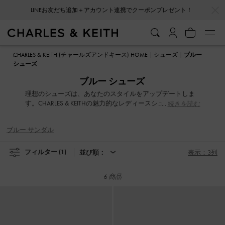
…
…
LINEお友だち追加＋アカウント連携でクーポンプレゼント！
LINEお友だち追加＋アカウント連携でクーポンプレゼント！
CHARLES & KEITH (チャールズアンドキース) HOME
シューズ
ブルー
シューズ
ブルー シューズ
理想のシューズは、あなたのスタイルをアップデートしま
す。CHARLES & KEITHの魅力的なレディースシューズコレク
続きを読む
ションは、履き心地とファッショナブルなデザインのバラ
ンスを追求しました。遊び心あふれるアシンメトリーデザ
ブルー サンダル
イン、洗練されたブレードヒール、女性らしいアンクルス
トラップ、印象的なアイレット装飾など、さりげなくも洗
練されたディテールでスタイルを格上げします。どんな気
フィルター
(1)
並び順：
表示：3列
分の日でも、上品で快適なシューズが、あなたのワードロ
ーブをスタイリッシュに彩ります。
6 商品