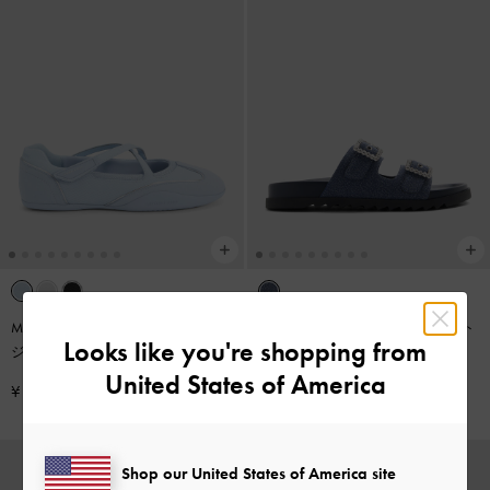
Mika ミカ クロスオーバー メリー
デニム ジェムバックルダブルスト
Looks like you're shopping from
ジェーンスニーカー
-
ライトブル
ラップサンダル
-
デニムブルー
ー
United States of America
¥ 9,900
¥ 9,900
Shop our United States of America site