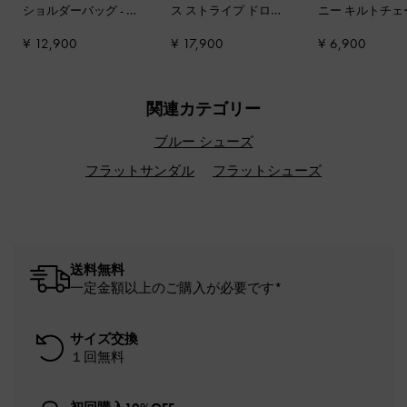
ショルダーバッグ
-
デ
ス ストライプ ドロー
ニー キルトチェ
ニムブルー
ストリング トートバ
ハンドルボクシ
¥ 12,900
¥ 17,900
¥ 6,900
ッグ
-
マルチ
チ
-
シャンパン
関連カテゴリー
ブルー シューズ
フラットサンダル
フラットシューズ
送料無料
一定金額以上のご購入が必要です*
サイズ交換
１回無料