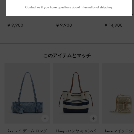
Contact us
if you have questions about international shipping.
Mika ミカ クロスオー
デニム ジェムバック
Gabine ガビーヌ
バー メリージェーン
ルダブルストラップサ
クルレザースラ
スニーカー
-
ライトブ
ンダル
-
デニムブルー
オーツ
¥ 9,900
¥ 9,900
¥ 14,900
ルー
このアイテムとマッチ
Rey レイ デニム ロング
Hanya ハンヤ キャンバ
Janie マイクロ