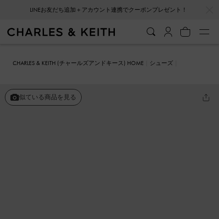
…
…
LINEお友だち追加＋アカウント連携でクーポンプレゼント！
CHARLES & KEITH (チャールズアンドキース) HOME
シューズ
サンダル
ストライプ メリージェーン エスパドリーユ ミュール
似ている商品を見る