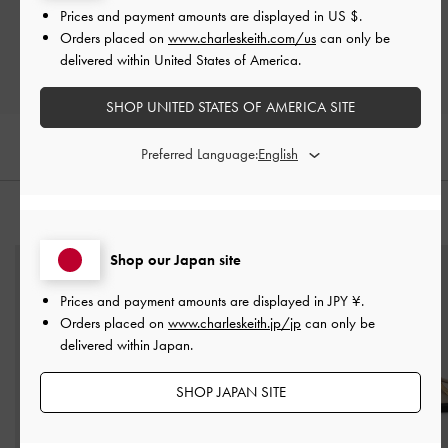
Prices and payment amounts are displayed in
US $
.
レビューを書く
Orders placed on
www.charleskeith.com/us
can only be
delivered within United States of America.
SHOP UNITED STATES OF AMERICA SITE
Preferred Language:
おすすめのアイテム
Shop our Japan site
Prices and payment amounts are displayed in
JPY ¥
.
Orders placed on
www.charleskeith.jp/jp
can only be
delivered within Japan.
SHOP JAPAN SITE