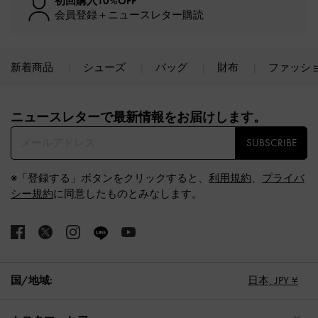
初回購入10%OFF
会員登録＋ニュースレター購読
新着商品
シューズ
バッグ
財布
ファッシ
Site footer
ニュースレターで最新情報をお届けします。​
SUBSCRIBE
※「登録する」ボタンをクリックすると、
利用規約
、
プライバ
シー規約
に同意したものとみなします。
国/地域:
日本,
JPY ¥