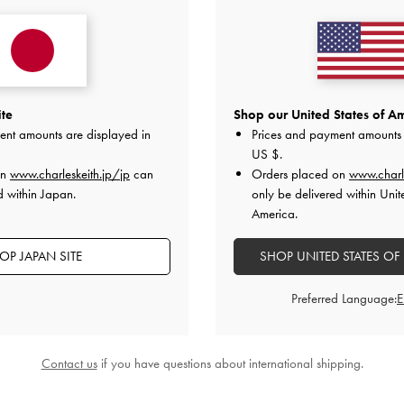
ite
Shop our United States of Am
ent amounts are displayed in
Prices and payment amounts 
US $
.
on
www.charleskeith.jp/jp
can
Orders placed on
www.charl
d within Japan.
only be delivered within Unit
America.
OP JAPAN SITE
SHOP UNITED STATES OF
Preferred Language:
Contact us
if you have questions about international shipping.