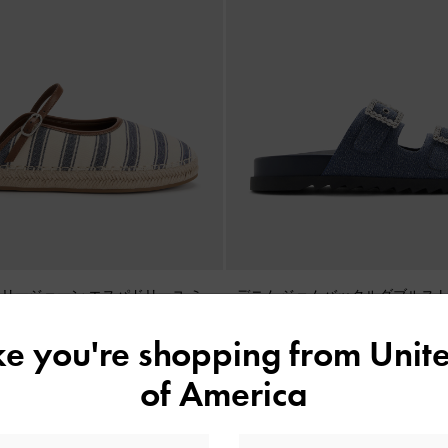
メリージェーン エスパドリーユ ミ
デニム ジェムバックルダブルス
クブルー
ル
-
デニムブルー
ike you're shopping from
Unite
¥ 9,900
of America