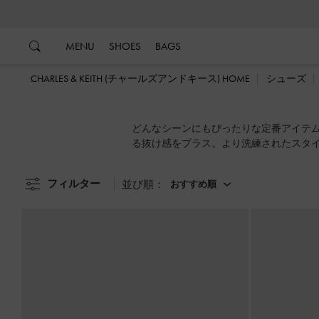
…
…
MENU
SHOES
BAGS
CHARLES & KEITH (チャールズアンドキース) HOME
シューズ
どんなシーンにもぴったりな定番アイテ
る抜け感をプラス。より洗練されたスタ
ームやミュールなど、種類が豊富なサン
フィルター
並び順：
おすすめ順