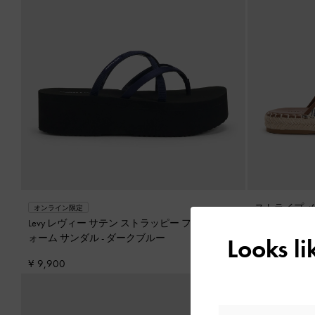
ストライプ 
オンライン限定
ュール
-
ダー
Levy レヴィー サテン ストラッピー フラットフ
ォーム サンダル
-
ダークブルー
Looks l
¥ 8,900
¥ 9,900