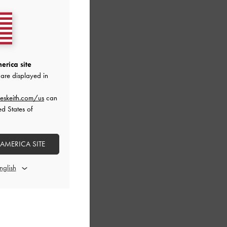
erica site
are displayed in
eskeith.com/us
can
ed States of
 AMERICA SITE