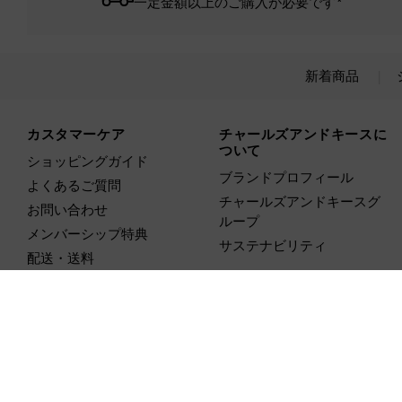
一定金額以上のご購入が必要です*
新着商品
Site footer
カスタマーケア
チャールズアンドキースに
ついて
ショッピングガイド
ブランドプロフィール
よくあるご質問
チャールズアンドキースグ
お問い合わせ
ループ
メンバーシップ特典
サステナビリティ
配送・送料
返品・交換
サイズガイド
お手入れ方法
国/地域:
日本,
JPY ¥