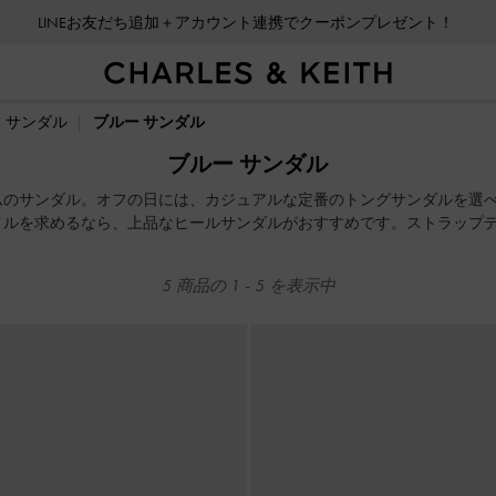
LINEお友だち追加＋アカウント連携でクーポンプレゼント！
LINEお友だち追加＋アカウント連携でクーポンプレゼント！
サンダル
ブルー サンダル
ブルー サンダル
ムのサンダル。オフの日には、カジュアルな定番のトングサンダルを選
イルを求めるなら、上品なヒールサンダルがおすすめです。ストラップ
ダルコレクション。ファッショナブルなデザインと履き心地が叶う一足
5
商品の
1
-
5
を表示中