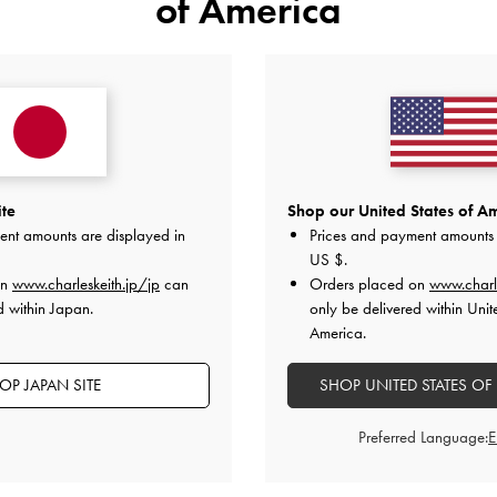
of America
ite
Shop our United States of Am
ent amounts are displayed in
Prices and payment amounts 
US $
.
on
www.charleskeith.jp/jp
can
Orders placed on
www.charl
d within Japan.
only be delivered within Unit
America.
OP JAPAN SITE
SHOP UNITED STATES OF
Preferred Language: