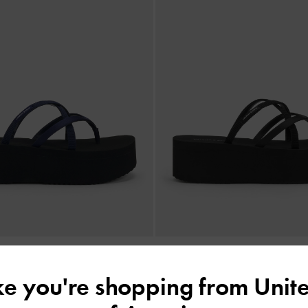
Levy レヴィー サテン ストラッピ
ォーム サンダル
-
ブラックテクス
ィー サテン ストラッピー フラットフ
ike you're shopping from
Unite
ダル
-
ダークブルー
¥ 9,900