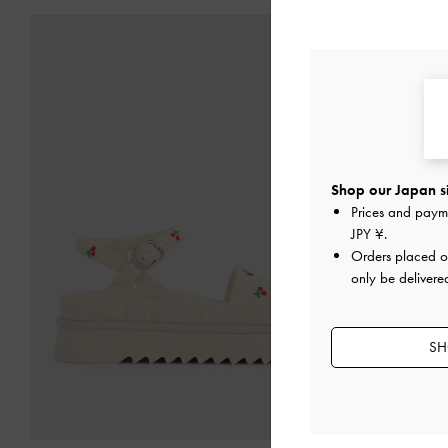
¥ 9,900
Shop our Japan s
Prices and paym
JPY ¥
.
Orders placed 
only be delivere
SH