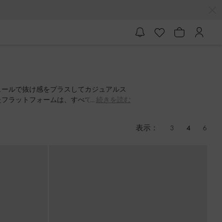
ュールで抜け感をプラスしてカジュアルス
たフラットフォームは、すべての女性のシ
続きを読む
表示：
3
4
6