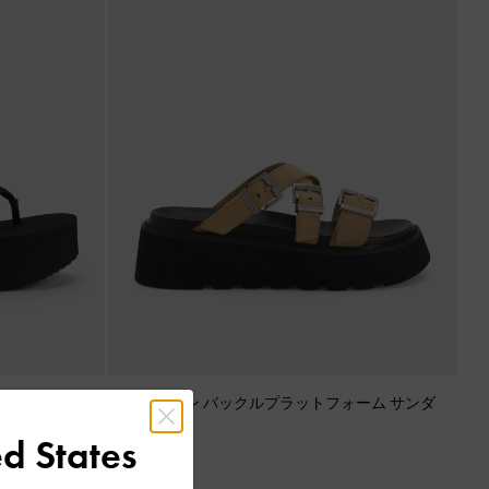
ー フラットフ
Laine レイン バックルプラットフォーム サンダ
チャー
ル
-
サンド
d States
¥ 10,900