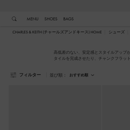
…
…
MENU
SHOES
BAGS
CHARLES & KEITH (チャールズアンドキース) HOME
シューズ
高低差のない、安定感とスタイルアップ
タイルを完成させたり、チャンクフラッ
ューズコレクションに加えるべき、魅力
フィルター
並び順：
おすすめ順