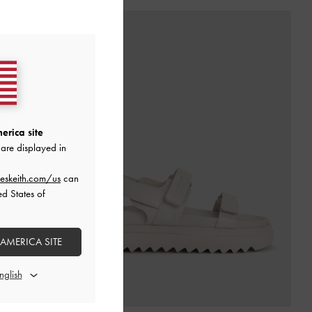
erica site
are displayed in
eskeith.com/us
can
ed States of
 AMERICA SITE