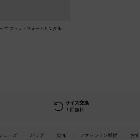
ップ フラットフォームサンダル
-
サイズ交換
１回無料
シューズ
バッグ
財布
ファッション雑貨
おす