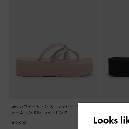
Levy レヴィー サテン ストラッピー フラットフ
オンライン限定
ォーム サンダル
-
ライトピンク
Levy レヴ
Looks l
ォーム サン
¥ 9,900