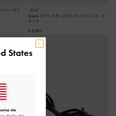
ジェーン スリ
再入荷
Sepphe セフェ スタッズストラップパンプス
-
ブ
ラック
¥ 8,900
d States
erica site
are displayed in