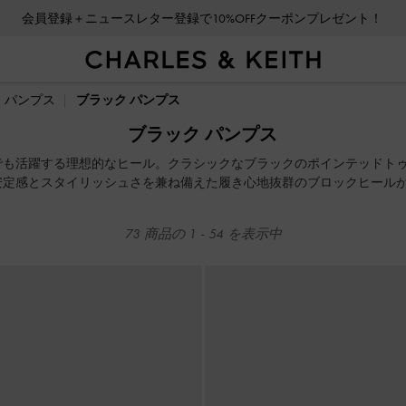
会員登録＋ニュースレター登録で10%OFFクーポンプレゼント！
会員登録＋ニュースレター登録で10%OFFクーポンプレゼント！
パンプス
ブラック パンプス
ブラック パンプス
でも活躍する理想的なヒール。クラシックなブラックのポインテッドト
安定感とスタイリッシュさを兼ね備えた履き心地抜群のブロックヒール
ラットフォームパンプスで輝きを演出してみてください。
73
商品の
1
-
54
を表示中