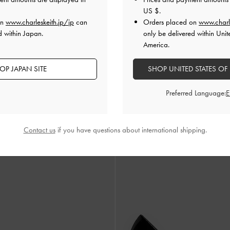
US $
.
on
www.charleskeith.jp/jp
can
Orders placed on
www.charl
d within Japan.
only be delivered within Unit
America.
OP JAPAN SITE
SHOP UNITED STATES OF
再入荷
ア スリングバックパンプス
-
ブラック
プラットフォーム メリージェー
ラックボックス
Preferred Language:
¥ 10,900
Contact us
if you have questions about international shipping.