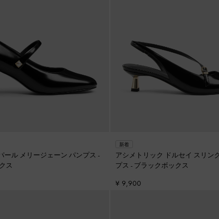
新着
リー パール メリージェーン パンプス
-
アシメトリック ドルセイ スリン
クス
プス
-
ブラックボックス
¥ 9,900