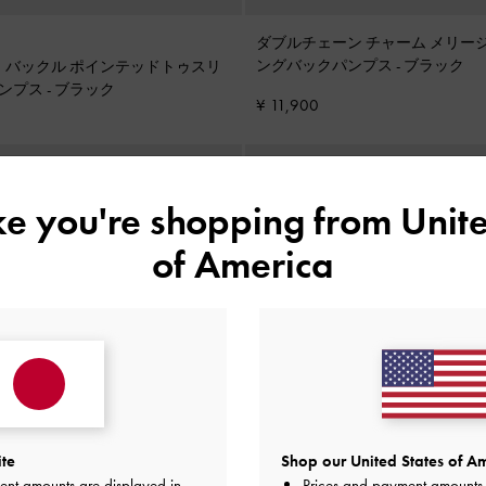
ダブルチェーン チャーム メリー
ングバックパンプス
-
ブラック
ニータ バックル ポインテッドトゥスリ
ンプス
-
ブラック
¥ 11,900
ike you're shopping from
Unite
of America
ite
Shop our United States of Am
ent amounts are displayed in
Prices and payment amounts 