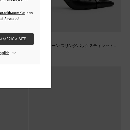
eskeith.com/us
can
ed States of
 AMERICA SITE
再入荷
ンパンプス
-
ブ
Kaleen カリーン スリングバックスティレット
-
ブラック
¥ 9,900