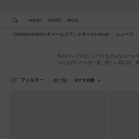
…
…
MENU
SHOES
BAGS
CHARLES & KEITH (チャールズアンドキース) HOME
シューズ
白のパンプスは、いつでもどんなシーン
ンにもぴったりな一足。忙しい日には、
なら、光沢感のあるパテント仕上げのプ
フィルター
並び順：
おすすめ順