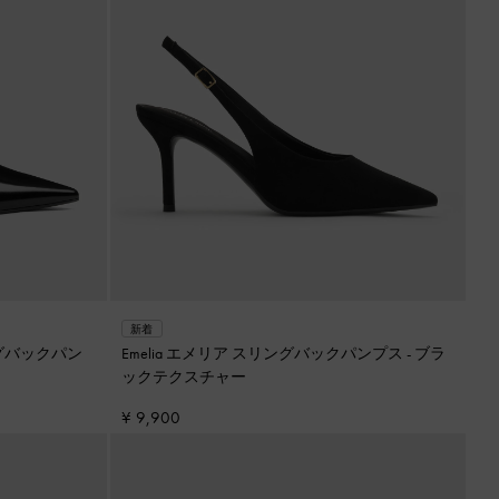
新着
グバックパン
Emelia エメリア スリングバックパンプス
-
ブラ
ックテクスチャー
¥ 9,900