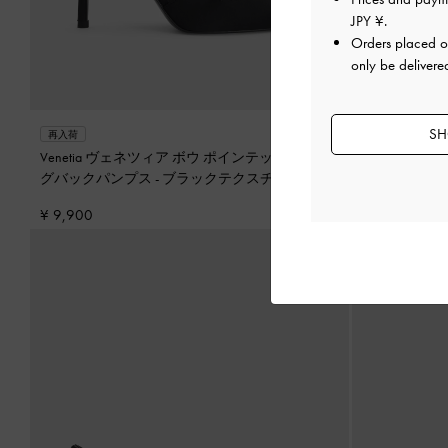
JPY ¥
.
Orders placed 
only be delivere
SH
再入荷
再入荷
Venetia ヴェネツィア ボウ ポインテッド スリン
Kaia カイ
グバックパンプス
-
ブラックテクスチャー
テクスチャー
¥ 9,900
¥ 8,900