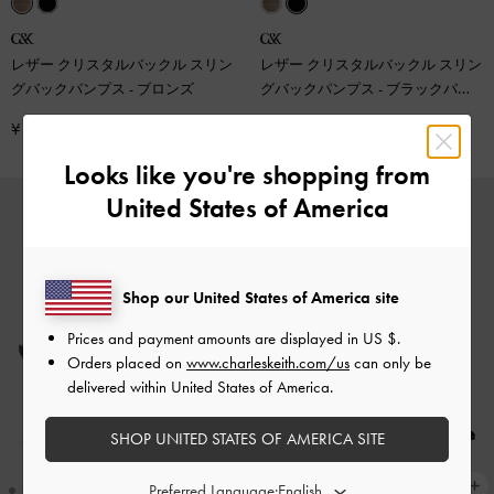
レザー クリスタルバックル スリン
レザー クリスタルバックル スリン
グバックパンプス
-
ブロンズ
グバックパンプス
-
ブラックパテ
ント
¥ 15,900
¥ 15,900
Looks like you're shopping from
United States of America
Shop our United States of America site
Prices and payment amounts are displayed in
US $
.
Orders placed on
www.charleskeith.com/us
can only be
delivered within United States of America.
SHOP UNITED STATES OF AMERICA SITE
Preferred Language: