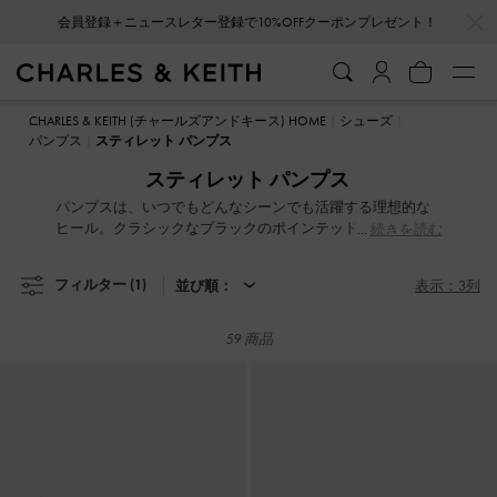
…
…
会員登録＋ニュースレター登録で10%OFFクーポンプレゼント！
会員登録＋ニュースレター登録で10%OFFクーポンプレゼント！
CHARLES & KEITH (チャールズアンドキース) HOME
シューズ
パンプス
スティレット パンプス
スティレット パンプス
パンプスは、いつでもどんなシーンでも活躍する理想的な
ヒール。クラシックなブラックのポインテッドトゥスリン
続きを読む
グバックヒールは、ビジネスシーンにもぴったりな一足。
忙しい日には、安定感とスタイリッシュさを兼ね備えた履
フィルター
(1)
並び順：
表示：3列
き心地抜群のブロックヒールがおすすめ。パーティーで注
目を集めたいなら、光沢感のあるパテント仕上げのプラッ
トフォームパンプスで輝きを演出してみてください。
59 商品