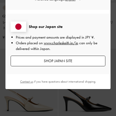
再入荷
レザースリングバック スティレッ
メタリックバー ポインテッド スリ
Shop our Japan site
トパンプス
-
ブラックボックス
ングバッグパンプス
-
ブラックボ
ックス
Prices and payment amounts are displayed in
JPY ¥
.
¥ 14,900
¥ 9,900
Orders placed on
www.charleskeith.jp/jp
can only be
delivered within Japan.
SHOP JAPAN SITE
Contact us
if you have questions about international shipping.