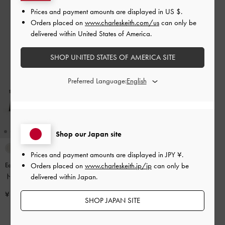
Prices and payment amounts are displayed in
US $
.
Orders placed on
www.charleskeith.com/us
can only be
delivered within United States of America.
SHOP UNITED STATES OF AMERICA SITE
Preferred Language:
Shop our Japan site
+2
Prices and payment amounts are displayed in
JPY ¥
.
Orders placed on
www.charleskeith.jp/jp
can only be
Easly イーズリー クロックエフェク
delivered within Japan.
トカットアウトヒールサンダル
-
アニマルプリントブラック
¥ 8,500
SHOP JAPAN SITE