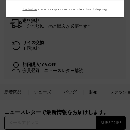
Contact us
if you have questions about international shipping.
送料無料
一定金額以上のご購入が必要です*
サイズ交換
１回無料
初回購入10%OFF
会員登録＋ニュースレター購読
新着商品
シューズ
バッグ
財布
ファッシ
Site footer
ニュースレターで最新情報をお届けします。​
SUBSCRIBE