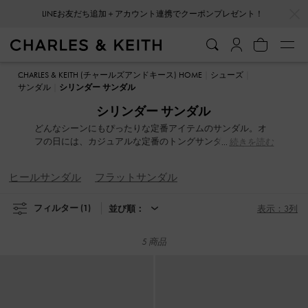
…
…
LINEお友だち追加＋アカウント連携でクーポンプレゼント！
LINEお友だち追加＋アカウント連携でクーポンプレゼント！
CHARLES & KEITH (チャールズアンドキース) HOME
シューズ
サンダル
シリンダー サンダル
シリンダー サンダル
どんなシーンにもぴったりな定番アイテムのサンダル。オ
フの日には、カジュアルな定番のトングサンダルを選べ
続きを読む
ば、どんなコーディネートにもマッチする抜け感をプラ
ス。より洗練されたスタイルを求めるなら、上品なヒール
ヒールサンダル
フラットサンダル
サンダルがおすすめです。ストラップデザインやスリング
バック、フラットフォームやミュールなど、種類が豊富な
サンダルコレクション。ファッショナブルなデザインと履
フィルター
(1)
並び順：
表示：3列
き心地が叶う一足を見つけましょう。
5 商品