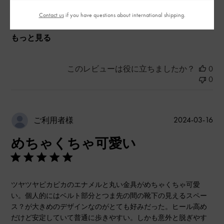
とてもよかった
Contact us
if you have questions about international shipping.
もっと見る
このレビューは役に立ちましたか？
0
0
公
2024-03-16
ご利用者様
開
めちゃくちゃ可愛い
日
ツヤツヤピカピカのエナメルと丸い金具がめちゃくちゃ可愛
い。個人的にはベルト部分とつま先の間の靴下の見えるスペー
ス？が大きめのデザインなのがとても好みだった。ヒール高め
だけど安定していて普通に歩きやすい。しかも意外と脱ぎやす