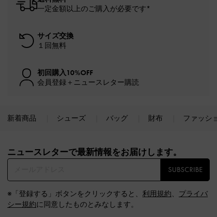
一定金額以上のご購入が必要です*
サイズ交換
１回無料
初回購入10%OFF
会員登録＋ニュースレター購読
新着商品
シューズ
バッグ
財布
ファッシ
Site footer
ニュースレターで最新情報をお届けします。​
SUBSCRIBE
※「登録する」ボタンをクリックすると、
利用規約
、
プライバ
シー規約
に同意したものとみなします。