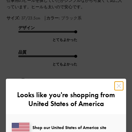
仕事用のヒールを探していたがシンプルながら可愛くて気に入
っています。ヒールも太いので安心です。
|
サイズ:
37/23.5cm
カラー:
ブラック系
デザイン
とてもよかった
品質
とてもよかった
もっと見る
Looks like you're shopping from
このレビューは役に立ちましたか？
0
United States of America
0
Shop our United States of America site
公
2024-03-19
ご利用者様