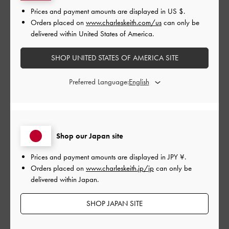
開
Prices and payment amounts are displayed in
US $
.
見た目も可愛くて履きやすい
日
Orders placed on
www.charleskeith.com/us
can only be
delivered within United States of America.
SHOP UNITED STATES OF AMERICA SITE
可愛すぎず綺麗めすぎないパンプスを探していたところコレ
だ！とこちらを見つけ即購入。
Preferred Language:
履くのにもてこずらないし歩きやすくていい買い物をしまし
た。
タイルの床だと少し滑りやすいのかなと思いますがそんなに気
になるほどではないです。
薄手の靴下だと少し大きく感じてしまうので厚手の靴下や中敷
Shop our Japan site
きを足して履こうと思います。
Prices and payment amounts are displayed in
JPY ¥
.
|
サイズ:
37/23.5cm
カラー:
ブラック系
Orders placed on
www.charleskeith.jp/jp
can only be
デザイン
delivered within Japan.
とてもよかった
SHOP JAPAN SITE
品質