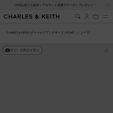
…
…
会員登録＋ニュースレター登録で10%OFFクーポンプレゼント！
CHARLES & KEITH (チャールズアンドキース) HOME
シューズ
メリージェーン
パテント バックルメリージェーンパンプス
似ている商品を見る