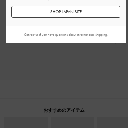
とてもよかった
SHOP JAPAN SITE
もっと見る
このレビューは役に立ちましたか？
0
Contact us
if you have questions about international shipping.
0
おすすめのアイテム