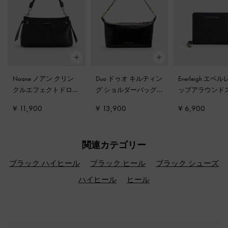
Noane ノアン クリン
Duo ドゥオ キルティン
Everleigh エベ
クルエフェクトドロウ
グ ショルダーバッグ
-
ップアラウンド
ストリングトップハン
ブラック
ルウォレット
-
¥ 11,900
¥ 13,900
¥ 6,900
ドルバッグ
-
ノワール
ク
関連カテゴリー
ブラック ハイヒール
ブラック ヒール
ブラック シューズ
ハイヒール
ヒール