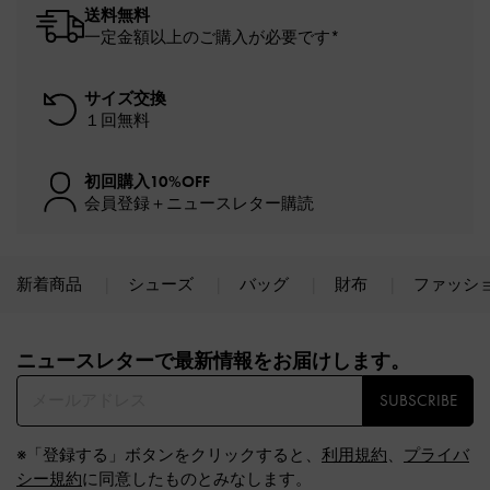
送料無料
一定金額以上のご購入が必要です*
サイズ交換
１回無料
初回購入10%OFF
会員登録＋ニュースレター購読
新着商品
シューズ
バッグ
財布
ファッシ
Site footer
ニュースレターで最新情報をお届けします。​
SUBSCRIBE
※「登録する」ボタンをクリックすると、
利用規約
、
プライバ
シー規約
に同意したものとみなします。