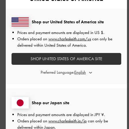
並べ替え
最新
:
Shop our United States of America site
公
2026-05-03
ご利用者様
開
Prices and payment amounts are displayed in
US $
.
デザイン良し コスパ良し！
日
Orders placed on
www.charleskeith.com/us
can only be
delivered within United States of America.
SHOP UNITED STATES OF AMERICA SITE
形も良くて、バックルが収縮するので
履く時に楽で歩いていても履き心地がいいです。コスパも良
Preferred Language:
し、デザインも良し
|
サイズ:
37/23.5cm
カラー:
レッド系
デザイン
Shop our Japan site
とてもよかった
Prices and payment amounts are displayed in
JPY ¥
.
品質
Orders placed on
www.charleskeith.jp/jp
can only be
delivered within Japan.