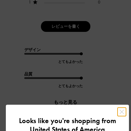
1
0
レビューを書く
デザイン
とてもよかった
品質
とてもよかった
もっと見る
Looks like you're shopping from
フィルター
United States of America