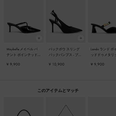
Maybelle メイベル パ
バックボウ スリング
Lando ランド 
テント ポインテッド
バックパンプス
-
ブラ
ッドドゥメタリ
ヒールミュール
-
ブラ
ックテクスチャー
ックルヒールミ
¥ 9,900
¥ 10,900
¥ 9,900
ックパテント
-
ブラックテク
ー
このアイテムとマッチ