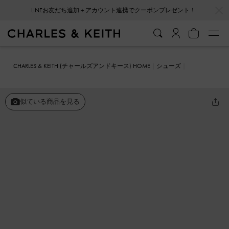
…
…
LINEお友だち追加＋アカウント連携でクーポンプレゼント！
CHARLES & KEITH (チャールズアンドキース) HOME
シューズ
ヒール
Anita アニータ バックル ポインテッドトゥスリングバックパ
ンプス
似ている商品を見る