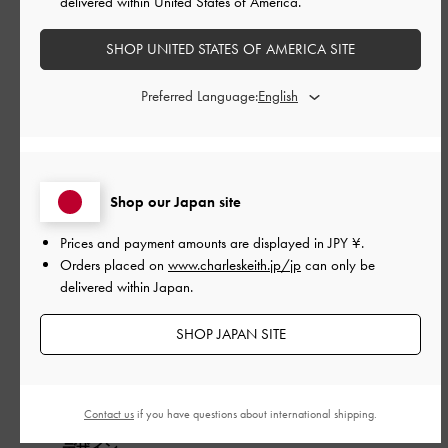
delivered within United States of America.
SHOP UNITED STATES OF AMERICA SITE
このレビューは役に立ちましたか？
0
0
Preferred Language:
公
2026-05-17
ご利用者様
開
履きやすくてかわいい！足が痛
日
Shop our Japan site
くなることもないです！いつも
Prices and payment amounts are displayed in
JPY ¥
.
Orders placed on
www.charleskeith.jp/jp
can only be
のサイズでぴったりでした！
delivered within Japan.
SHOP JAPAN SITE
履きやすくてかわいい！足が痛くなることもないです！いつも
のサイズでぴったりでした！
|
Contact us
if you have questions about international shipping.
サイズ:
34/22cm
カラー:
ブラック系