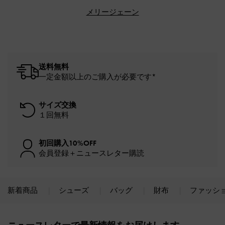
メリージェーン
送料無料
一定金額以上のご購入が必要です*
サイズ交換
１回無料
初回購入10%OFF
会員登録＋ニュースレター購読
新着商品
シューズ
バッグ
財布
ファッシ
Site footer