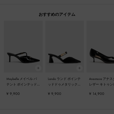
おすすめのアイテム
Maybelle メイベル パ
Lando ランド ポインテ
Anastasia ア
テント ポインテッド
ッドドゥメタリックバ
レザー キトゥン
ヒールミュール
-
ブラ
ックルヒールミュール
ル
-
ブラックボ
¥ 9,900
¥ 9,900
¥ 14,900
ックパテント
-
ブラックテクスチャ
ー