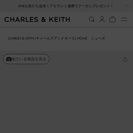
…
…
LINEお友だち追加＋アカウント連携でクーポンプレゼント！
CHARLES & KEITH (チャールズアンドキース) HOME
シューズ
メリージェーン
Sonali ソナリ ボウ スリングバッグパンプス
似ている商品を見る