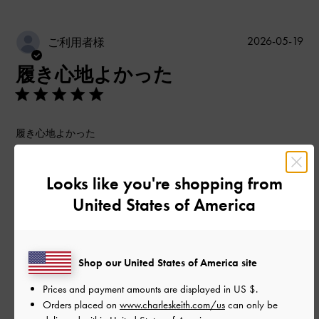
公
2026-05-19
ご利用者様
開
履き心地よかった
日
履き心地よかった
|
サイズ:
37/23.5cm
カラー:
ブラック系
Looks like you're shopping from
デザイン
United States of America
とてもよかった
品質
Shop our United States of America site
とてもよかった
Prices and payment amounts are displayed in
US $
.
Orders placed on
www.charleskeith.com/us
can only be
もっと見る