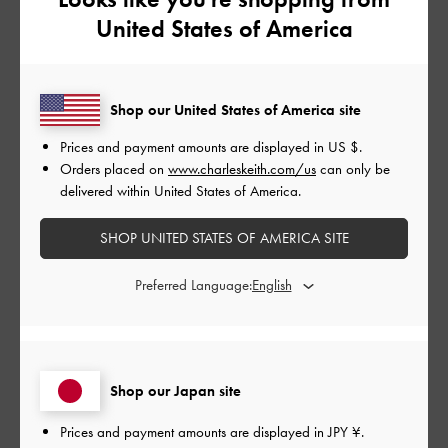
United States of America
とてもよかった
品質
よかった
Shop our United States of America site
Prices and payment amounts are displayed in
US $
.
もっと見る
Orders placed on
www.charleskeith.com/us
can only be
delivered within United States of America.
このレビューは役に立ちましたか？
0
SHOP UNITED STATES OF AMERICA SITE
0
Preferred Language:
公
2026-04-16
ご利用者様
開
1番のお気に入り
日
Shop our Japan site
Prices and payment amounts are displayed in
JPY ¥
.