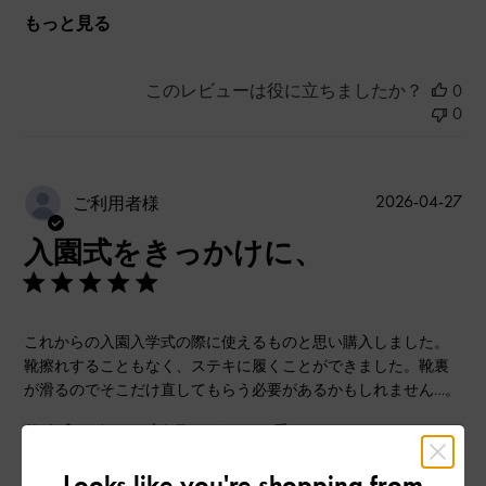
もっと見る
このレビューは役に立ちましたか？
0
0
公
2026-04-27
ご利用者様
開
入園式をきっかけに、
日
これからの入園入学式の際に使えるものと思い購入しました。
靴擦れすることもなく、ステキに履くことができました。靴裏
が滑るのでそこだけ直してもらう必要があるかもしれません…。
|
サイズ:
34/22cm
カラー:
ベージュ系
デザイン
Looks like you're shopping from