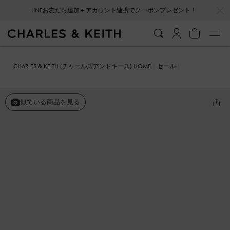
…
…
会員登録＋ニュースレター登録で10%OFFクーポンプレゼント！
CHARLES & KEITH (チャールズアンドキース) HOME
セール
シューズ
パンプス
テーパード スクエアトゥメリージェーン
似ている商品を見る