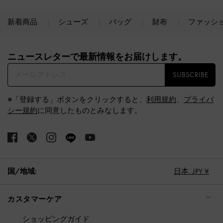
新着商品
シューズ
バッグ
財布
ファッシ
Site footer
ニュースレターで最新情報をお届けします。​
SUBSCRIBE
※「登録する」ボタンをクリックすると、
利用規約
、
プライバ
シー規約
に同意したものとみなします。
国/地域:
日本,
JPY ¥
カスタマーケア
ショッピングガイド