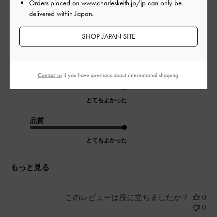
Orders placed on
www.charleskeith.jp/jp
can only be
長時間履いても疲れず、痛みもなく、とてもお気に入りです。
delivered within Japan.
先が細いですが、スクエアなので細すぎません。ヒールも安定
しており、ストラップ付きで脱げることもなく。ブラックとチ
ョークをその日の服に合わせて履き分けています。ブラックを
SHOP JAPAN SITE
そろそろ新しく買い替えたく、再入荷を待ち望んでいます。
|
サイズ:
36/23cm
カラー:
ブラック系
Contact us
if you have questions about international shipping.
デザイン
とてもよかった
品質
とてもよかった
もっと見る
このレビューは役に立ちましたか？
0
0