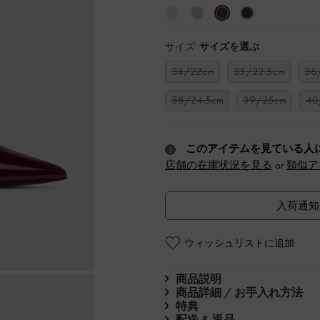
サイズ:
サイズを選ぶ
34/22cm
35/22.5cm
36
38/24.5cm
39/25cm
40
このアイテムを見ている人
店舗の在庫状況を見る
or
類似ア
入荷通知
ウィッシュリストに追加
商品説明
商品詳細 / お手入れ方法
特典
配送 & 返品