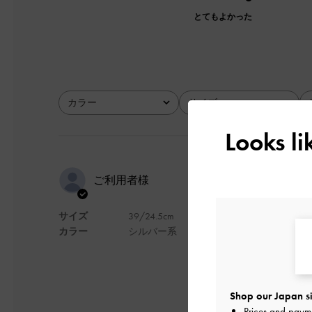
とてもよかった
カラー
サイズ
全て
全て
Looks l
かかとがす
ご利用者様
サイズ
39/24.5cm
デザインも履き心地
カラー
シルバー系
とても気に入ってい
普通に履いていたの
近くの靴修理のお店
それも1日で取れま
Shop our Japan si
まだ2ヶ月も履いて
Prices and paym