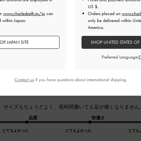
品質
快適さ
US $
.
on
www.charleskeith.jp/jp
can
Orders placed on
www.charl
とてもよかった
あまりよくなかった
d within Japan.
only be delivered within Unit
America.
OP JAPAN SITE
SHOP UNITED STATES OF
Preferred Language:
きれいで、サイズもちょうどよく、
Contact us
if you have questions about international shipping.
ん。
、サイズもちょうどよく、長時間履いても足が痛くなりません
品質
快適さ
とてもよかった
とてもよかった
とても