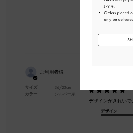
デザイン
JPY ¥
.
Orders placed 
only be delivere
SH
デザインが
ご利用者様
くなりませ
サイズ
36/23cm
カラー
シルバー系
デザインがきれいで
デザイン