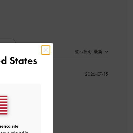
並べ替え
最新
:
d States
公
2026-07-15
開
日
erica site
are displayed in