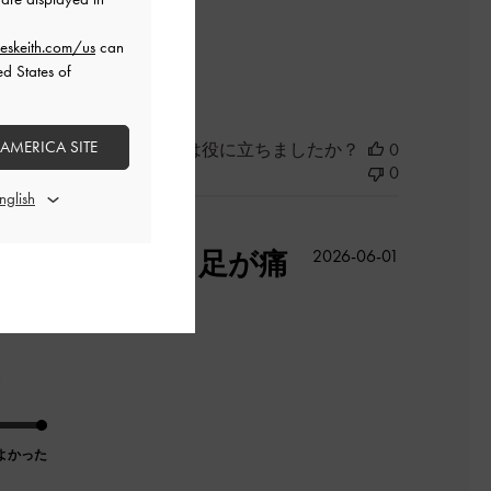
eskeith.com/us
can
よかった
ed States of
 AMERICA SITE
このレビューは役に立ちましたか？
0
0
公
長時間履いても足が痛
2026-06-01
開
日
。
よかった