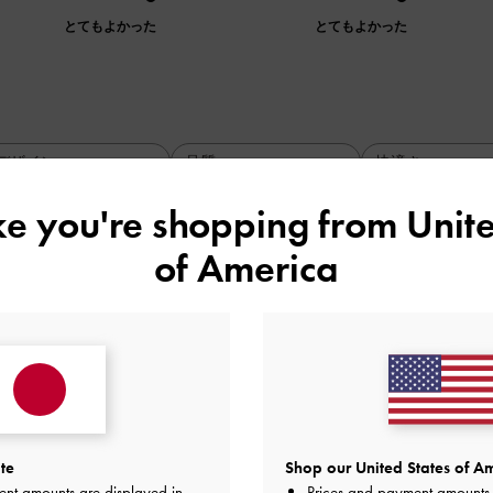
とてもよかった
とてもよかった
デザイン
品質
快適さ
全て
全て
全て
ike you're shopping from
Unite
of America
ぐ取れた。
も文句なしで
ましたが
にかかとのゴムがすぐ取れました。
で直してもらったが
した。
te
Shop our United States of Am
ないのでショックです。
ent amounts are displayed in
Prices and payment amounts 