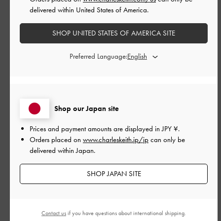
delivered within United States of America.
くいいとても満足してますか
SHOP UNITED STATES OF AMERICA SITE
デザイン可愛い、履き心もすごくいいとても満足してますか
Preferred Language:
|
サイズ:
37/23.5cm
カラー:
ブラック系
デザイン
Shop our Japan site
とてもよかった
Prices and payment amounts are displayed in
JPY ¥
.
品質
Orders placed on
www.charleskeith.jp/jp
can only be
delivered within Japan.
とてもよかった
SHOP JAPAN SITE
もっと見る
このレビューは役に立ちましたか？
0
Contact us
if you have questions about international shipping.
0