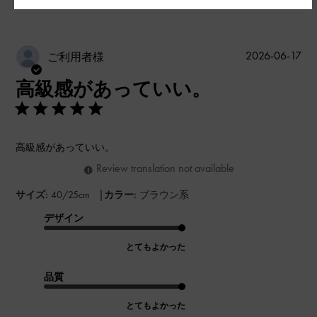
公
2026-06-17
ご利用者様
開
高級感があっていい。
日
高級感があっていい。
Review translation not available
|
サイズ:
40/25cm
カラー:
ブラウン系
デザイン
とてもよかった
品質
とてもよかった