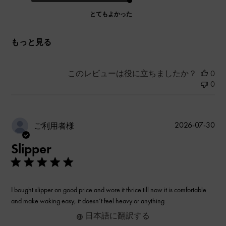
とてもよかった
もっと見る
このレビューは役に立ちましたか？
0
0
公
2026-07-30
ご利用者様
開
Slipper
日
I bought slipper on good price and wore it thrice till now it is comfortable
and make waking easy, it doesn’t feel heavy or anything
日本語に翻訳する