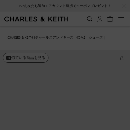
…
…
LINEお友だち追加＋アカウント連携でクーポンプレゼント！
CHARLES & KEITH (チャールズアンドキース) HOME
シューズ
サンダル
Audra オードラ クロスオーバーストラップ スリングバッ
クサンダル
似ている商品を見る