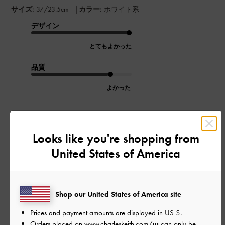
|
サイズ:
37/23.5cm
カラー:
ホワイト系
デザイン
とてもよかった
品質
よかった
もっと見る
Looks like you're shopping from
このレビューは役に立ちましたか？
0
United States of America
0
Shop our United States of America site
公
2026-06-18
ご利用者様
開
Prices and payment amounts are displayed in
US $
.
デザイン可愛い、履き心もすご
日
Orders placed on
www.charleskeith.com/us
can only be