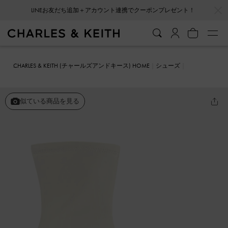
…
…
会員登録＋ニュースレター登録で10%OFFクーポンプレゼント！
CHARLES & KEITH (チャールズアンドキース) HOME
シューズ
ブーツ
メタリック トラペーズヒールアンクルブーツ
似ている商品を見る