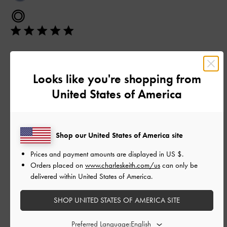
開
◎
日
シンプルなデザインで使いやすい◎
Looks like you're shopping from
|
サイズ:
37/23.5cm
カラー:
ブラック系
United States of America
デザイン
とてもよかった
Shop our United States of America site
品質
Prices and payment amounts are displayed in
US $
.
とてもよかった
Orders placed on
www.charleskeith.com/us
can only be
delivered within United States of America.
もっと見る
SHOP UNITED STATES OF AMERICA SITE
このレビューは役に立ちましたか？
0
Preferred Language: