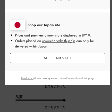
0
公
2024-10-04
ご利用者様
Shop our Japan site
開
柔らかい
日
Prices and payment amounts are displayed in
JPY ¥
.
Orders placed on
www.charleskeith.jp/jp
can only be
delivered within Japan.
柔らかくて、とても履きやすい！
SHOP JAPAN SITE
ヒールもしっかりしているので足も疲れません。
|
サイズ:
37/23.5cm
カラー:
ブラック系
デザイン
Contact us
if you have questions about international shipping.
とてもよかった
品質
とてもよかった