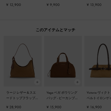
クルブーツ
-
チョーク
ツサンダル
-
クリーム
¥ 12,900
¥ 9,900
¥ 13,900
このアイテムとマッチ
ラージ レザー＆スエ
Vega ベガ ボウリング
Victoria ヴィク
ードトップフラップ
バッグ
-
ピーカンブラ
ベルトイロンゲ
ホーボーバッグ
-
ブラ
ウン
ッドショルダー
¥ 28,900
¥ 15,900
¥ 16,900
ウン
-
サハラサンド