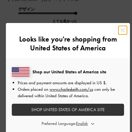
デザイン
とても良かった
品質
Looks like you're shopping from
とても良かった
United States of America
もっと見る
Shop our United States of America site
このレビューは役に立ちましたか？
0
Prices and payment amounts are displayed in
US $
.
0
Orders placed on
www.charleskeith.com/us
can only be
delivered within United States of America.
SHOP UNITED STATES OF AMERICA SITE
公
2024-10-31
ご利用者様
開
めちゃくちゃ歩きやすい
日
Preferred Language: