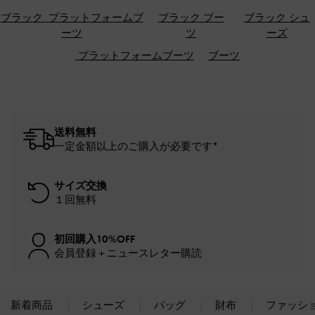
ブラック プラットフォームブ
ブラック ブー
ブラック シュ
ーツ
ツ
ーズ
プラットフォームブーツ
ブーツ
送料無料
一定金額以上のご購入が必要です*
サイズ交換
１回無料
初回購入10%OFF
会員登録＋ニュースレター購読
新着商品
シューズ
バッグ
財布
ファッシ