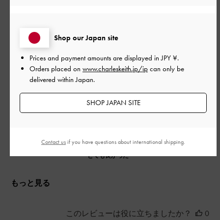
丸3日歩き回りましたが、めちゃくちゃ歩きやすかったです。や
Shop our Japan site
や甲高なのですが、レースアップで調整できるし、靴擦れやマ
メなども起きませんでした。しっかりした厚底なのに、軽いで
Prices and payment amounts are displayed in
JPY ¥
.
す。
Orders placed on
www.charleskeith.jp/jp
can only be
|
サイズ:
37/23.5cm
カラー:
ブラック系
delivered within Japan.
デザイン
SHOP JAPAN SITE
とても良かった
品質
Contact us
if you have questions about international shipping.
とても良かった
もっと見る
このレビューは役に立ちましたか？
0