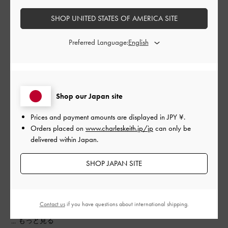
公
2025-08-03
ご利用者様
SHOP UNITED STATES OF AMERICA SITE
開
想像以上に使いやすいバッグ
日
Preferred Language:
Wisteriaのショルダーバッグ、正直デザインだけで選んだけど…
思ってた以上に使いやすくてびっくりしました！
Shop our Japan site
まず「オーツ」っていう色味がすごく絶妙で、真っ白すぎない
Prices and payment amounts are displayed in
JPY ¥
.
から汚れも気になりにくいし、どんな服にもなじむ感じ。春夏
Orders placed on
www.charleskeith.jp/jp
can only be
っぽいと思いきや、秋冬のコートにも合いそうなくらい万能で
delivered within Japan.
す。
SHOP JAPAN SITE
しかも見た目はコンパクトなのに、500mlペットボトル・財布・
スマホ・ポーチくらいなら普通に入る。中がぐちゃぐちゃにな
らないように内ポケットもあるし、開け閉めもマグネットで楽
ちんなのが地味に助かるポイント。
Contact us
if you have questions about international shipping.
...
もっと見る