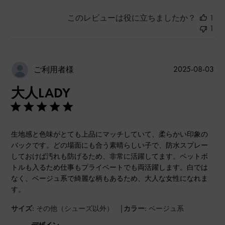
このレビューは役に立ちましたか？
1
1
公
2025-08-03
ご利用者様
開
大人LADY
日
生地感と色味がとても上品にマッチしていて、柔らかい印象の
バックです。どの場面にも合う素晴らしい子で、防水スプレー
しておけば汚れも防げるため、非常に活躍してます。ペットボ
トルも入るため仕事もプライベートでも両活躍します。白では
なく、ベージュ系で綺麗な柄もあるため、大人な女性になれま
す。
|
サイズ:
その他（シューズ以外）
カラー:
ベージュ系
デザイン