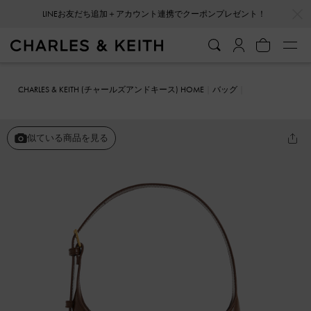
…
…
会員登録＋ニュースレター登録で10%OFFクーポンプレゼント！
CHARLES & KEITH (チャールズアンドキース) HOME
バッグ
ショルダーバッグ
Wisteria ウィステリア ショルダーバッグ
似ている商品を見る