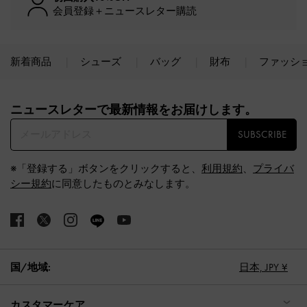
会員登録＋ニュースレター購読
新着商品
シューズ
バッグ
財布
ファッシ
Site footer
ニュースレターで最新情報をお届けします。​
SUBSCRIBE
※「登録する」ボタンをクリックすると、
利用規約
、
プライバ
シー規約
に同意したものとみなします。
国/地域:
日本,
JPY ¥
カスタマーケア