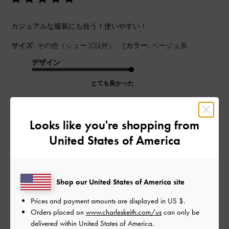
カジュアルな服装にも合う！使いやすい！
|
サイズ:
その他（シューズ以外）
カラー:
ベージュ系
デザイン
とても良かった
品質
Looks like you're shopping from
とても良かった
United States of America
もっと見る
Shop our United States of America site
このレビューは役に立ちましたか？
0
0
Prices and payment amounts are displayed in
US $
.
Orders placed on
www.charleskeith.com/us
can only be
delivered within United States of America.