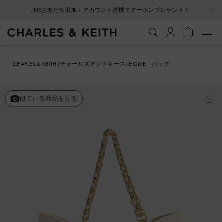
…
…
LINEお友だち追加＋アカウント連携でクーポンプレゼント！
CHARLES & KEITH (チャールズアンドキース) HOME
バッグ
トートバッグ
Brigette ブリジット チェーンハンドルショルダーバッ
グ
似ている商品を見る