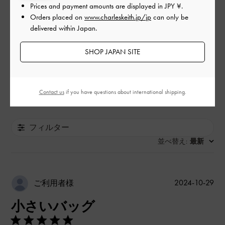
デザイン
Prices and payment amounts are displayed in
JPY ¥
.
Orders placed on
www.charleskeith.jp/jp
can only be
とてもよかった
delivered within Japan.
品質
SHOP JAPAN SITE
とてもよかった
もっと見る
Contact us
if you have questions about international shipping.
フィルター
並べ替え
最新
:
公
2024-10-29
ご利用者様
開
小さいバッグ
日