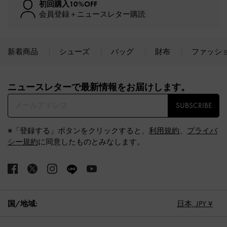
初回購入10%OFF
会員登録＋ニュースレター購読
新着商品
シューズ
バッグ
財布
ファッシ
Site footer
ニュースレターで最新情報をお届けします。​
SUBSCRIBE
※「登録する」ボタンをクリックすると、
利用規約
、
プライバ
シー規約
に同意したものとみなします。
国/地域:
日本,
JPY ¥