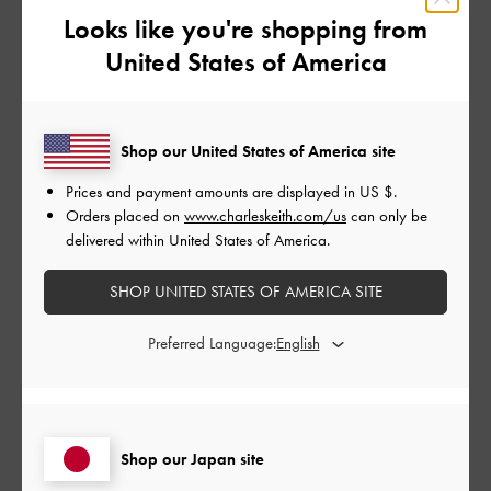
Looks like you're shopping from
カスタマーレビュー
United States of America
5
1件のレビューに基づく
Shop our United States of America site
Prices and payment amounts are displayed in
US $
.
5
1
Orders placed on
www.charleskeith.com/us
can only be
4
0
delivered within United States of America.
3
0
2
0
SHOP UNITED STATES OF AMERICA SITE
1
0
Preferred Language:
レビューを書く
Shop our Japan site