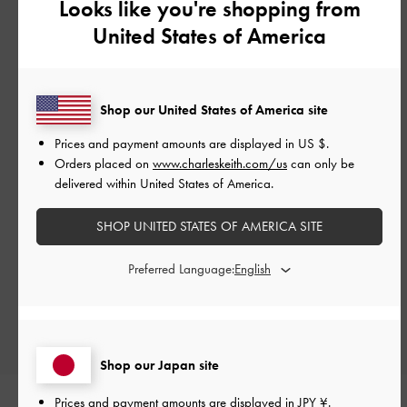
Looks like you're shopping from
United States of America
カスタマーレビュー
Shop our United States of America site
Prices and payment amounts are displayed in
US $
.
Orders placed on
www.charleskeith.com/us
can only be
delivered within United States of America.
ご感想をお聞かせください
SHOP UNITED STATES OF AMERICA SITE
Let us know what you think
Preferred Language:
レビューを書く
Shop our Japan site
Prices and payment amounts are displayed in
JPY ¥
.