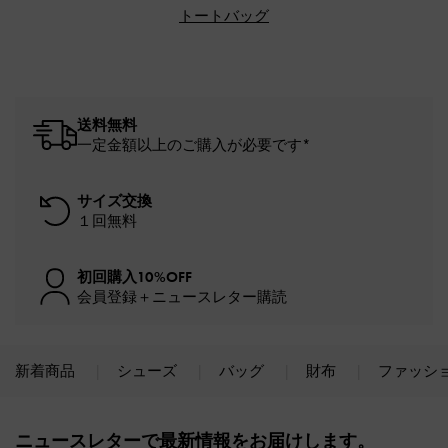
トートバッグ
送料無料
一定金額以上のご購入が必要です*
サイズ交換
１回無料
初回購入10%OFF
会員登録＋ニュースレター購読
新着商品
シューズ
バッグ
財布
ファッシ
Site footer
ニュースレターで最新情報をお届けします。​