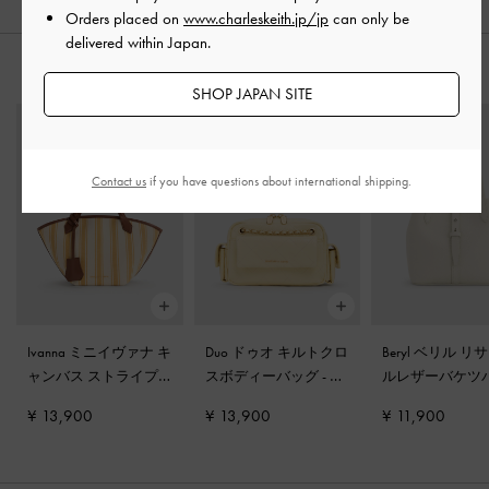
Orders placed on
www.charleskeith.jp/jp
can only be
delivered within Japan.
おすすめのアイテム
SHOP JAPAN SITE
Contact us
if you have questions about international shipping.
Ivanna ミニイヴァナ キ
Duo ドゥオ キルトクロ
Beryl ベリル リ
ャンバス ストライプ
スボディーバッグ
-
バ
ルレザーバケツ
トートバッグ
-
バター
ターイエロー
-
クリーム
¥ 13,900
¥ 13,900
¥ 11,900
スコッチイエロー