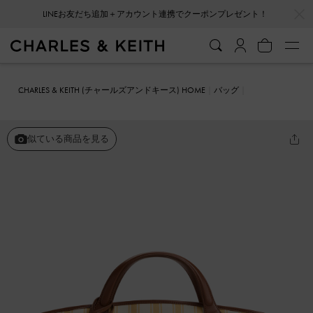
…
…
LINEお友だち追加＋アカウント連携でクーポンプレゼント！
CHARLES & KEITH (チャールズアンドキース) HOME
バッグ
トートバッグ
Ivanna ラージイヴァナ キャンバス ストライプ トート
バッグ
似ている商品を見る