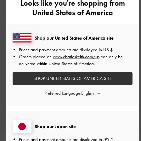
Looks like you're shopping from
United States of America
カスタマーレビュー
Shop our United States of America site
Prices and payment amounts are displayed in
US $
.
Orders placed on
www.charleskeith.com/us
can only be
delivered within United States of America.
ご感想をお聞かせください
SHOP UNITED STATES OF AMERICA SITE
Let us know what you think
Preferred Language:
レビューを書く
Shop our Japan site
Prices and payment amounts are displayed in
JPY ¥
.