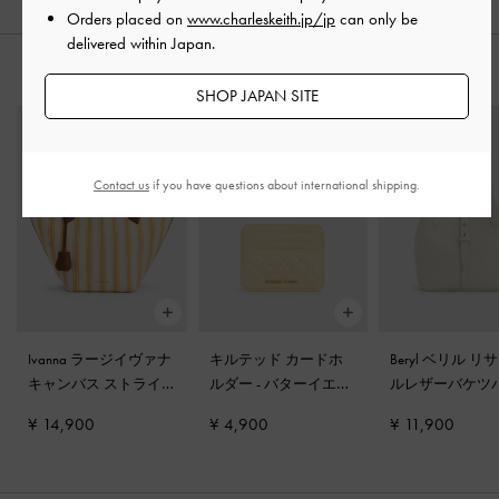
Orders placed on
www.charleskeith.jp/jp
can only be
delivered within Japan.
おすすめのアイテム
SHOP JAPAN SITE
Contact us
if you have questions about international shipping.
Ivanna ラージイヴァナ
キルテッド カードホ
Beryl ベリル リ
キャンバス ストライ
ルダー
-
バターイエロ
ルレザーバケツ
プ トートバッグ
-
バタ
ー
-
クリーム
¥ 14,900
¥ 4,900
¥ 11,900
ースコッチイエロー