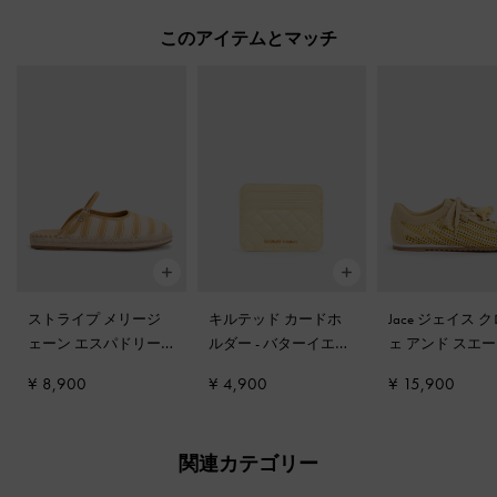
このアイテムとマッチ
ストライプ メリージ
キルテッド カードホ
Jace ジェイス 
ェーン エスパドリー
ルダー
-
バターイエロ
ェ アンド スエ
ユ ミュール
-
イエロー
ー
ラワー スニー
¥ 8,900
¥ 4,900
¥ 15,900
エロー
関連カテゴリー