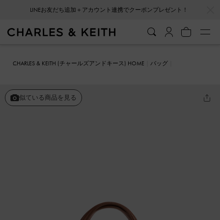
…
…
LINEお友だち追加＋アカウント連携でクーポンプレゼント！
CHARLES & KEITH (チャールズアンドキース) HOME
バッグ
ミニバッグ
Ivanna ミニイヴァナ キャンバス ストライプ トートバッ
グ
似ている商品を見る