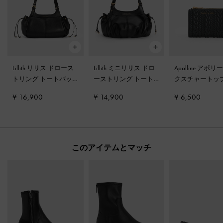
Lillith リリス ドロース
Lillith ミニリリス ドロ
Apolline アポリ
トリング トートバッ
ーストリング トート
クスチャートッ
グ
-
ブラック
バッグ
-
ブラック
プウォレット
-
¥ 16,900
¥ 14,900
¥ 6,500
ク
このアイテムとマッチ