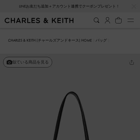
…
…
LINEお友だち追加＋アカウント連携でクーポンプレゼント！
CHARLES & KEITH (チャールズアンドキース) HOME
バッグ
ショルダーバッグ
Gwynne グウィン メタリックアクセント イーロ
ンゲイティド ショルダーバッグ
似ている商品を見る