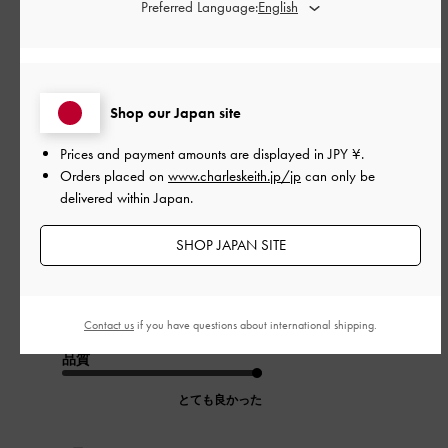
Preferred Language:
外側内側共に厚めのしっかりした生地感で、どんなファッショ
ンも格上げしてくれる優秀バッグです！ちゃんと高級感ある金
Shop our Japan site
具なのもポイント高い。特に私が購入したホワイトは、季節問
わずどんなスタイルにも合いそうで、コスパよすぎる。
Prices and payment amounts are displayed in
JPY ¥
.
大きすぎず小さすぎずなサイズ感も気に入りました！！手持ち
Orders placed on
www.charleskeith.jp/jp
can only be
部分も長めなので、長時間持ってても落ちてこずストレスゼロ
delivered within Japan.
です！
|
サイズ:
その他（シューズ以外）
カラー:
ホワイト系
SHOP JAPAN SITE
デザイン
とても良かった
Contact us
if you have questions about international shipping.
品質
とても良かった