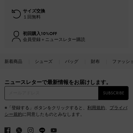
サイズ交換
１回無料
初回購入10%OFF
会員登録＋ニュースレター購読
新着商品
シューズ
バッグ
財布
ファッシ
Site footer
ニュースレターで最新情報をお届けします。​
SUBSCRIBE
※「登録する」ボタンをクリックすると、
利用規約
、
プライバ
シー規約
に同意したものとみなします。