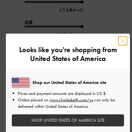
とても良かった
品質
とても良かった
Looks like you're shopping from
もっと見る
United States of America
フィルター
並べ替え
最新
:
Shop our United States of America site
Prices and payment amounts are displayed in
US $
.
Orders placed on
www.charleskeith.com/us
can only be
公
2026-06-24
ご利用者様
delivered within United States of America.
開
季節スタイル問わず使えるオス
日
SHOP UNITED STATES OF AMERICA SITE
スメバッグ