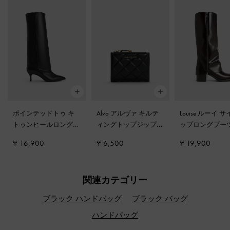
ポインテッドトゥ キ
Alva アルヴァ キルテ
Louise ルーイ 
トゥンヒールロングブ
ィングトップジップ
ップロングブー
ーツ
-
ブラック
スモールウォレット
-
ークブラウン
¥ 16,900
¥ 6,500
¥ 19,900
ブラック
関連カテゴリー
ブラック ハンドバッグ
ブラック バッグ
ハンドバッグ