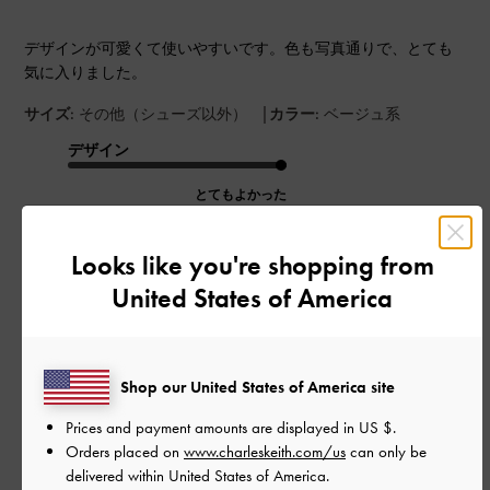
デザインが可愛くて使いやすいです。色も写真通りで、とても
気に入りました。
|
サイズ:
その他（シューズ以外）
カラー:
ベージュ系
デザイン
とてもよかった
品質
Looks like you're shopping from
とてもよかった
United States of America
もっと見る
Shop our United States of America site
このレビューは役に立ちましたか？
0
Prices and payment amounts are displayed in
US $
.
0
Orders placed on
www.charleskeith.com/us
can only be
delivered within United States of America.