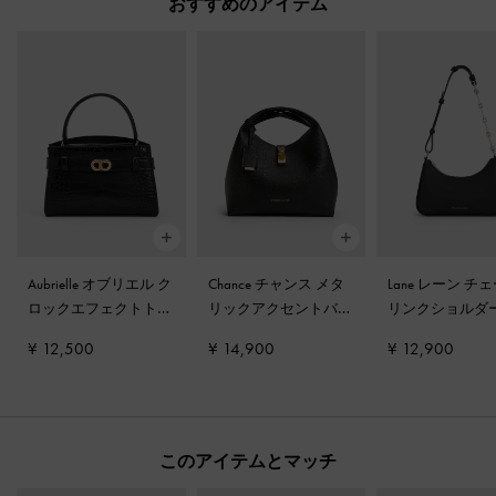
おすすめのアイテム
Aubrielle オブリエル ク
Chance チャンス メタ
Lane レーン チ
ロックエフェクトトッ
リックアクセントバケ
リンクショルダ
プハンドルバッグ
-
ブ
ットバッグ
-
ブラック
グ
-
ノワール
¥ 12,500
¥ 14,900
¥ 12,900
ラック
このアイテムとマッチ