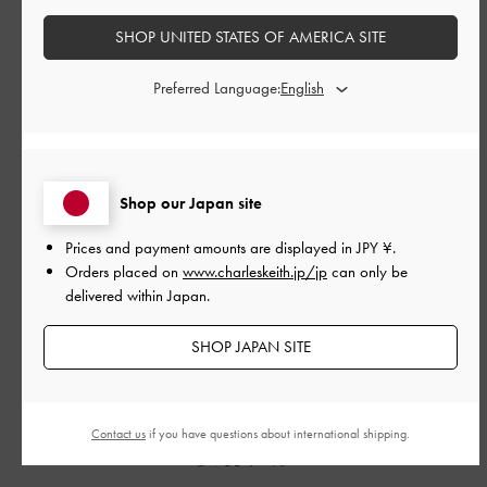
公
2025-08-03
SHOP UNITED STATES OF AMERICA SITE
ご利用者様
開
どんな場所にも合うバック！
日
Preferred Language:
少し小さいかなと思ってたけど、実際届いたらすごく荷物も入
るし、ハンドバックでもショルダーバッグにしても最高で特に
Shop our Japan site
見た目が可愛すぎる。旅行にも毎回必ず持って行ってます！み
Prices and payment amounts are displayed in
JPY ¥
.
んな絶対買った方がいい！ほんとにおすすめすぎる✨
Orders placed on
www.charleskeith.jp/jp
can only be
|
サイズ:
その他（シューズ以外）
カラー:
ブラック系
delivered within Japan.
デザイン
SHOP JAPAN SITE
とてもよかった
品質
Contact us
if you have questions about international shipping.
とてもよかった