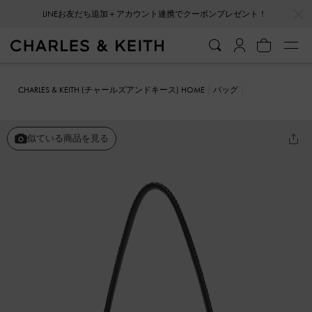
…
…
LINEお友だち追加＋アカウント連携でクーポンプレゼント！
CHARLES & KEITH (チャールズアンドキース) HOME
バッグ
ハンドバッグ
Everleigh エベルレイ ボウリングバッグ
似ている商品を見る