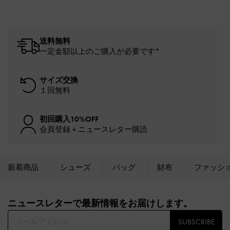
送料無料
一定金額以上のご購入が必要です*
サイズ交換
１回無料
初回購入10%OFF
会員登録＋ニュースレター購読
新着商品
シューズ
バッグ
財布
ファッシ
Site footer
ニュースレターで最新情報をお届けします。​
SUBSCRIBE