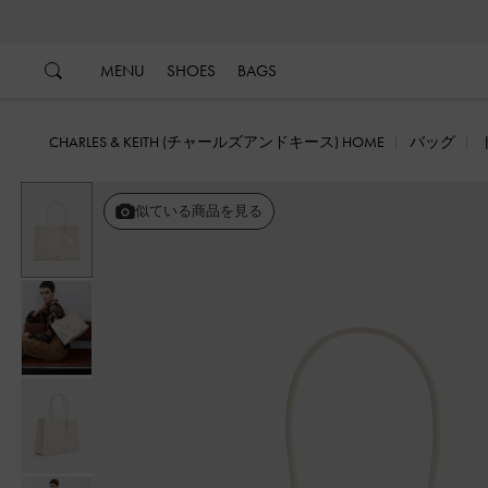
…
…
MENU
SHOES
BAGS
CHARLES & KEITH (チャールズアンドキース) HOME
バッグ
似ている商品を見る