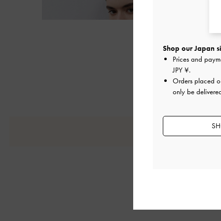
Shop our Japan si
Prices and paym
JPY ¥
.
Orders placed 
only be delivere
SH