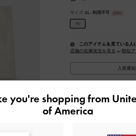
サイズ:
XL
- 利用不可
品切れ
XL
このアイテムを見ている人
店舗の在庫状況を見る
or
類似ア
入荷通知
ウィッシュリストに追加
ike you're shopping from
Unite
おすすめのバッグチャーム
of America