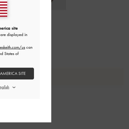
erica site
are displayed in
eskeith.com/us
can
ed States of
 AMERICA SITE