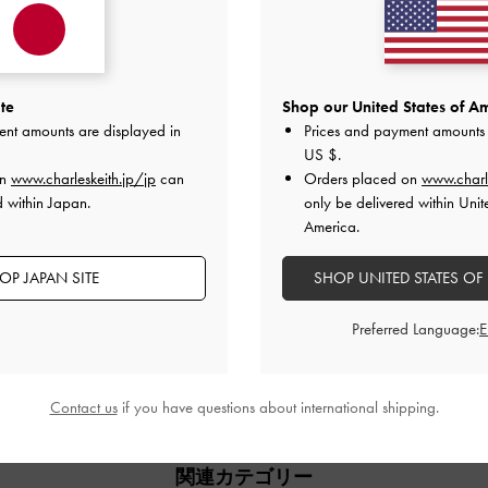
商品説明
商品詳細 / お手入れ方法
te
Shop our United States of Am
特典
ent amounts are displayed in
Prices and payment amounts 
配送 & 返品
US $
.
on
www.charleskeith.jp/jp
can
Orders placed on
www.charl
d within Japan.
only be delivered within Unit
America.
OP JAPAN SITE
SHOP UNITED STATES OF
レビューは購入した方のみ投稿ができます。
Preferred Language:
Contact us
if you have questions about international shipping.
関連カテゴリー