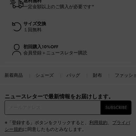
送料無料
一定金額以上のご購入が必要です*
サイズ交換
１回無料
初回購入10%OFF
会員登録＋ニュースレター購読
新着商品
シューズ
バッグ
財布
ファッシ
Site footer
ニュースレターで最新情報をお届けします。​
SUBSCRIBE
※「登録する」ボタンをクリックすると、
利用規約
、
プライバ
シー規約
に同意したものとみなします。