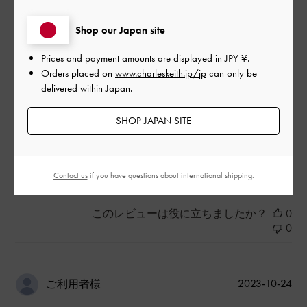
|
サイズ:
その他（シューズ以外）
カラー:
ブラック系
Shop our Japan site
デザイン
Prices and payment amounts are displayed in
JPY ¥
.
Orders placed on
www.charleskeith.jp/jp
can only be
とてもよかった
delivered within Japan.
品質
SHOP JAPAN SITE
とてもよかった
もっと見る
Contact us
if you have questions about international shipping.
このレビューは役に立ちましたか？
0
0
公
2023-10-24
ご利用者様
開