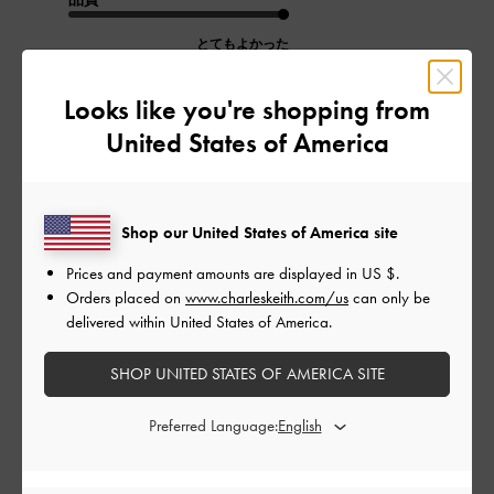
とてもよかった
Looks like you're shopping from
もっと見る
United States of America
このレビューは役に立ちましたか？
0
0
Shop our United States of America site
Prices and payment amounts are displayed in
US $
.
公
2023-10-29
ご利用者様
Orders placed on
www.charleskeith.com/us
can only be
開
delivered within United States of America.
Koa コア ムーンサドルバッグ
日
（Black）
SHOP UNITED STATES OF AMERICA SITE
Preferred Language:
形に一目惚れ。
ワンポイントになって目に止まるかわいさ。