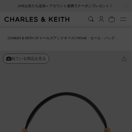
…
…
LINEお友だち追加＋アカウント連携でクーポンプレゼント！
CHARLES & KEITH (チャールズアンドキース) HOME
セール
バッグ
ハンドバッグ
Koa コア ムーンサドルバッグ
似ている商品を見る