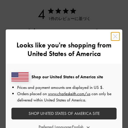
4
1件のレビューに基づく
5
0
4
1
Looks like you're shopping from
3
0
United States of America
2
0
1
0
Shop our United States of America site
レビューを書く
Prices and payment amounts are displayed in
US $
.
Orders placed on
www.charleskeith.com/us
can only be
delivered within United States of America.
デザイン
SHOP UNITED STATES OF AMERICA SITE
とても良かった
Preferred Language: