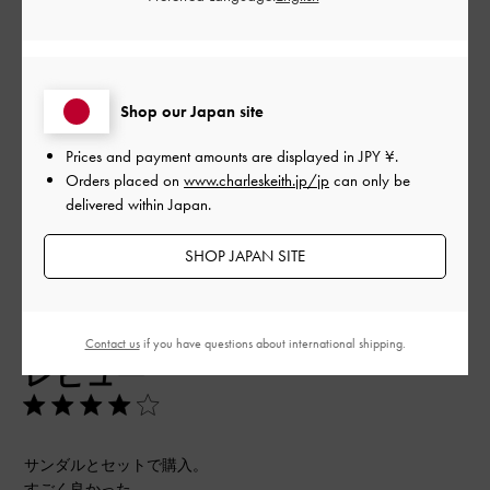
品質
とても良かった
Shop our Japan site
もっと見る
Prices and payment amounts are displayed in
JPY ¥
.
Orders placed on
www.charleskeith.jp/jp
can only be
フィルター
delivered within Japan.
並べ替え
最新
:
SHOP JAPAN SITE
公
2024-09-03
ご利用者様
Contact us
if you have questions about international shipping.
開
レビュー
日
サンダルとセットで購入。
すごく良かった。