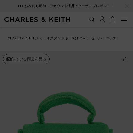
…
…
LINEお友だち追加＋アカウント連携でクーポンプレゼント！
CHARLES & KEITH (チャールズアンドキース) HOME
セール
バッグ
ハンドバッグ
Loey ローイー テクスチャートップハンドルバッグ
似ている商品を見る