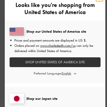
Looks like you're shopping from
United States of America
カスタマーレビュー
Shop our United States of America site
Prices and payment amounts are displayed in
US $
.
Orders placed on
www.charleskeith.com/us
can only be
delivered within United States of America.
ご感想をお聞かせください
SHOP UNITED STATES OF AMERICA SITE
Let us know what you think
Preferred Language:
レビューを書く
Shop our Japan site