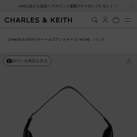
…
…
LINEお友だち追加＋アカウント連携でクーポンプレゼント！
CHARLES & KEITH (チャールズアンドキース) HOME
バッグ
ホーボーバッグ
Bessie ラージベッシー サイドポケット ホーボーバ
ッグ
似ている商品を見る