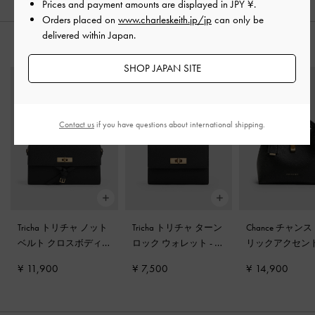
Prices and payment amounts are displayed in
JPY ¥
.
Orders placed on
www.charleskeith.jp/jp
can only be
delivered within Japan.
おすすめのアイテム
SHOP JAPAN SITE
Contact us
if you have questions about international shipping.
Tricha トリチャ ノット
Tricha トリチャ ターン
Chance チャンス
ベルト クロスボディ
ロック ウォレット
-
ブ
リックアクセン
バッグ
-
ブラック
ラック
ットバッグ
-
ブ
¥ 11,900
¥ 7,500
¥ 14,900