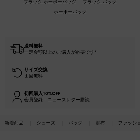
ブラック ホーボーバッグ
ブラック バッグ
ホーボーバッグ
送料無料
一定金額以上のご購入が必要です*
サイズ交換
１回無料
初回購入10%OFF
会員登録＋ニュースレター購読
新着商品
シューズ
バッグ
財布
ファッシ
Site footer