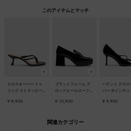
このアイテムとマッチ
クロスオーバー トゥ
プラットフォーム ブ
パテント クロス
リング ストラッピー
ロックヒールローファ
バー ポインテッ
ヒール
-
ブラック
ーパンプス
-
ブラック
ンプス
-
ブラッ
¥ 8,900
¥ 10,900
¥ 9,900
ボックス
ント
関連カテゴリー