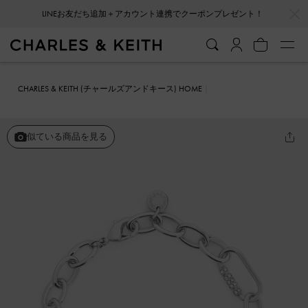
…
…
LINEお友だち追加＋アカウント連携でクーポンプレゼント！
CHARLES & KEITH (チャールズアンドキース) HOME
ファッション雑貨
アクセサリー
Reagen リーガン クリスタルチェ
ーンリンクブレスレット
似ている商品を見る