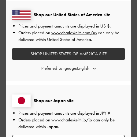
Shop our United States of America site
公
2024-07-12
ご利用者様
Prices and payment amounts are displayed in
US $
.
開
華やか！
Orders placed on
www.charleskeith.com/us
can only be
日
delivered within United States of America.
SHOP UNITED STATES OF AMERICA SITE
太すぎず細すぎず、とにかく綺麗。ドレススタイルにはもちろ
ん、Tシャツとジーンズにもはえる。
Preferred Language:
|
サイズ:
その他（シューズ以外）
カラー:
ゴールド系
デザイン
Shop our Japan site
とても良かった
Prices and payment amounts are displayed in
JPY ¥
.
品質
Orders placed on
www.charleskeith.jp/jp
can only be
とても良かった
delivered within Japan.