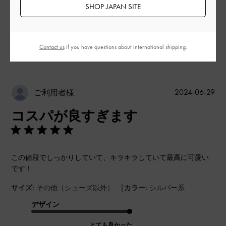
SHOP JAPAN SITE
もっと見る
このレビューは役に立ちましたか？
0
Contact us
if you have questions about international shipping.
0
公
2024-06-29
ご利用者様
開
コスパが良すぎます
日
この値段でしっかりしていて、キラキラしていて最高に可愛い
です！
|
サイズ:
その他（シューズ以外）
カラー:
シルバー系
デザイン
とても良かった