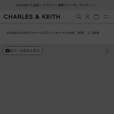
…
…
LINEお友だち追加＋アカウント連携でクーポンプレゼント！
CHARLES & KEITH (チャールズアンドキース) HOME
財布
ミニ財布
Everleigh エベルレイ ジップアラウンドスモールウォレット
似ている商品を見る