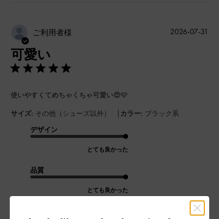
公
2026-07-31
ご利用者様
開
可愛い
日
使いやすくてめちゃくちゃ可愛い😍🩷
|
サイズ:
その他（シューズ以外）
カラー:
ブラック系
デザイン
とても良かった
品質
とても良かった
もっと見る