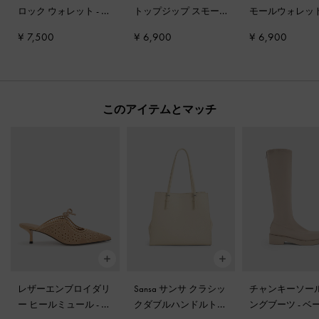
ロック ウォレット
-
サ
トップジップ スモー
モールウォレッ
ンドベージュ
ルウォレット
-
トープ
ープ
¥ 7,500
¥ 6,900
¥ 6,900
このアイテムとマッチ
レザーエンブロイダリ
Sansa サンサ クラシッ
チャンキーソール
ー ヒールミュール
-
ベ
クダブルハンドルトー
ングブーツ
-
ベ