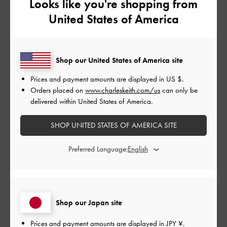
Looks like you're shopping from
United States of America
このレビューは役に立ちましたか？
0
0
Shop our United States of America site
Prices and payment amounts are displayed in
US $
.
公
2026-06-02
ご利用者様
Orders placed on
www.charleskeith.com/us
can only be
開
delivered within United States of America.
おしゃれで使いやすい財布だと
日
思う。カ－ドもいっぱい入れる
SHOP UNITED STATES OF AMERICA SITE
ことが最高だ。
Preferred Language:
おしゃれで使いやすい財布だと思う。カ－ドもいっぱい入れる
ことが最高だ。
Shop our Japan site
|
サイズ:
その他（シューズ以外）
カラー:
ブラック系
Prices and payment amounts are displayed in
JPY ¥
.