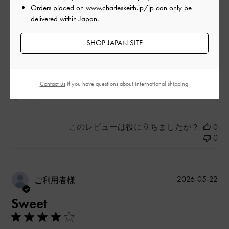
デザイン
Orders placed on
www.charleskeith.jp/jp
can only be
delivered within Japan.
とても良かった
SHOP JAPAN SITE
品質
とても良かった
Contact us
if you have questions about international shipping.
もっと見る
このレビューは役に立ちましたか？
0
0
公
2026-05-22
ご利用者様
開
Sweet
日