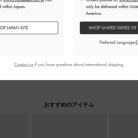
d within Japan.
only be delivered within Unit
America.
OP JAPAN SITE
SHOP UNITED STATES OF
Preferred Language:
Contact us
if you have questions about international shipping.
おすすめのアイテム