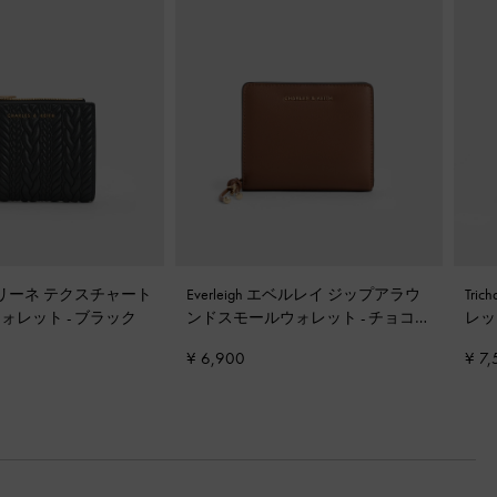
 アポリーネ テクスチャート
Everleigh エベルレイ ジップアラウ
Tr
ウォレット
-
ブラック
ンドスモールウォレット
-
チョコレ
レ
ート
¥ 6,900
¥ 7