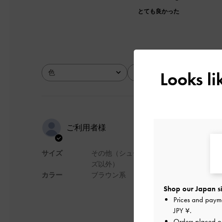
とても良かった
Looks l
色
サイズ
全て
全て
可愛い
ご利用者様
サイズ
その他（シュー
可愛い
ズ以外）
カラー
ブラウン系
デザイン
Shop our Japan si
Prices and paym
JPY ¥
.
Orders placed 