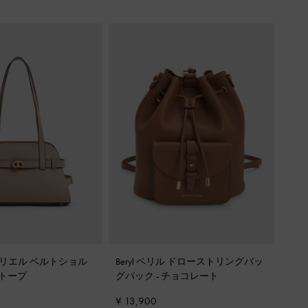
e オブリエル ベルトショル
Beryl ベリル ドローストリングバッ
トープ
グパック
-
チョコレート
¥ 13,900