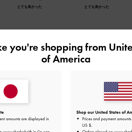
とても良かった
とても良かった
ike you're shopping from
Unite
デザイン
品質
快適さ
全て
全て
全て
of America
品質
快適さ
te
Shop our United States of Am
とても良かった
とても良かった
とても
ent amounts are displayed in
Prices and payment amounts 
US $
.
on
www.charleskeith.jp/jp
can
Orders placed on
www.charl