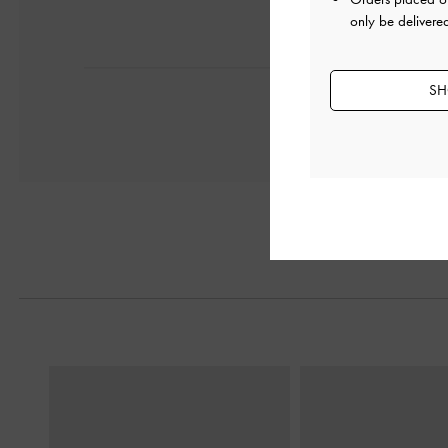
only be delivere
SH