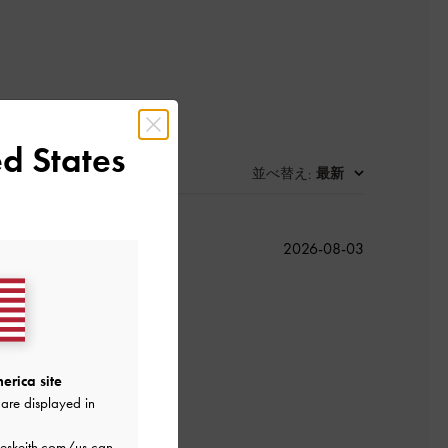
d States
並べ替え
最新
:
公
2026-08-03
開
日
erica site
良かった
are displayed in
eskeith.com/us
can