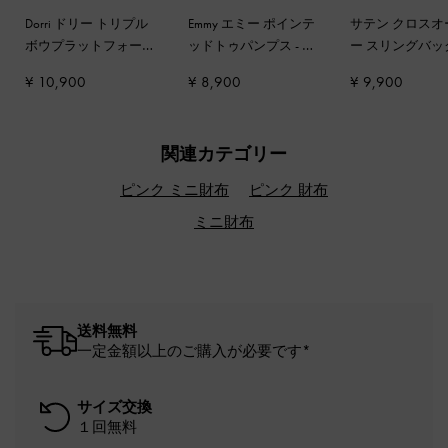
Dorri ドリー トリプル
Emmy エミー ポインテ
サテン クロスオ
ボウプラットフォーム
ッドトゥパンプス
-
ピ
ー スリングバッ
サンダル
-
ピンク
ンク
レエフラット
-
¥ 10,900
¥ 8,900
¥ 9,900
ピンク
関連カテゴリー
ピンク ミニ財布
ピンク 財布
ミニ財布
送料無料
一定金額以上のご購入が必要です*
サイズ交換
１回無料