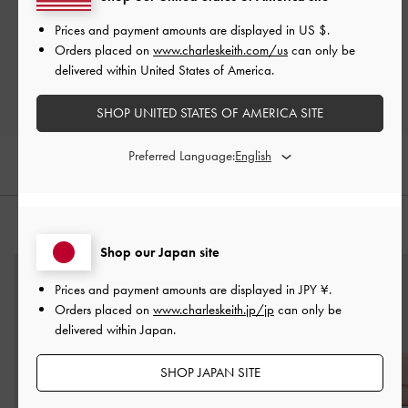
Let us know what you think
Prices and payment amounts are displayed in
US $
.
Orders placed on
www.charleskeith.com/us
can only be
レビューを書く
delivered within United States of America.
SHOP UNITED STATES OF AMERICA SITE
Preferred Language:
おすすめのアイテム
Shop our Japan site
Prices and payment amounts are displayed in
JPY ¥
.
Orders placed on
www.charleskeith.jp/jp
can only be
delivered within Japan.
SHOP JAPAN SITE