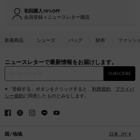
初回購入10%OFF
会員登録＋ニュースレター購読
新着商品
シューズ
バッグ
財布
ファッシ
Site footer
ニュースレターで最新情報をお届けします。​
SUBSCRIBE
※「登録する」ボタンをクリックすると、
利用規約
、
プライバ
シー規約
に同意したものとみなします。
国/地域:
日本,
JPY ¥