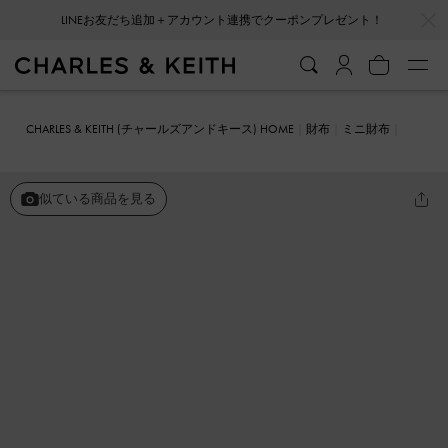
…
…
LINEお友だち追加＋アカウント連携でクーポンプレゼント！
CHARLES & KEITH (チャールズアンドキース) HOME
財布
ミニ財布
Hazel ヘーゼル ボウスモールウォレット
似ている商品を見る