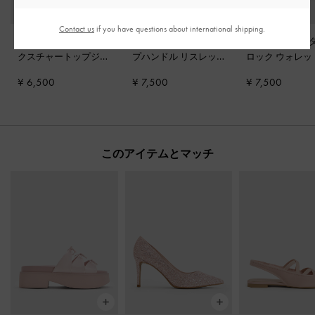
Contact us
if you have questions about international shipping.
Apolline アポリーネ テ
Reese リース ボウ トッ
Tricha トリチャ
クスチャートップジッ
プハンドル リスレッ
ロック ウォレ
プウォレット
-
ソフト
ト
-
ソフトピンク
ンク
¥ 6,500
¥ 7,500
¥ 7,500
ピンク
このアイテムとマッチ