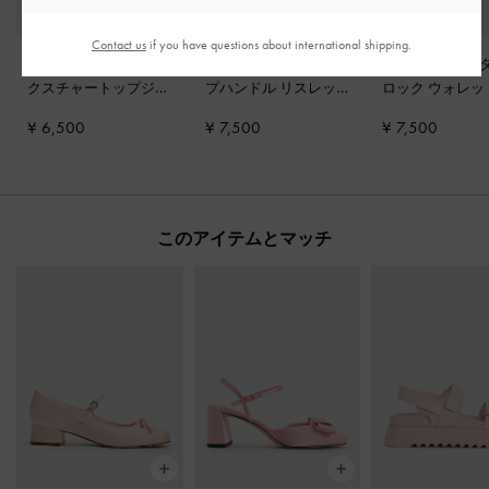
Contact us
if you have questions about international shipping.
Apolline アポリーネ テ
Reese リース ボウ トッ
Tricha トリチャ
クスチャートップジッ
プハンドル リスレッ
ロック ウォレ
プウォレット
-
ソフト
ト
-
ソフトピンク
ンク
¥ 6,500
¥ 7,500
¥ 7,500
ピンク
このアイテムとマッチ