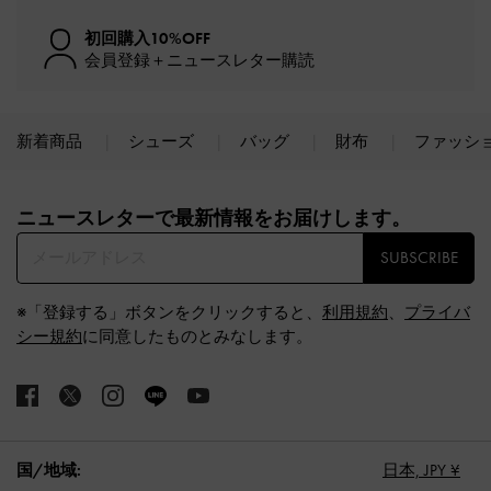
初回購入10%OFF
会員登録＋ニュースレター購読
新着商品
シューズ
バッグ
財布
ファッシ
Site footer
ニュースレターで最新情報をお届けします。​
SUBSCRIBE
※「登録する」ボタンをクリックすると、
利用規約
、
プライバ
シー規約
に同意したものとみなします。
国/地域:
日本,
JPY ¥