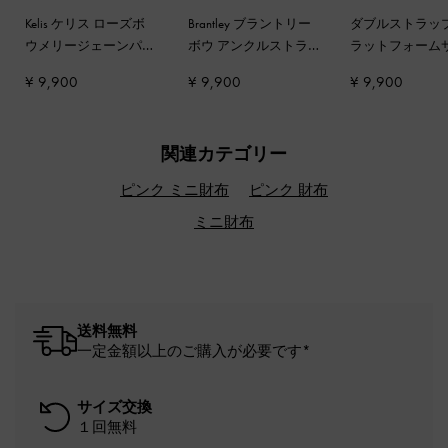
Kelis ケリス ローズボ
Brantley ブラントリー
ダブルストラップ
ウメリージェーンパン
ボウ アンクルストラ
ラットフォーム
プス
-
ライトピンク
ップパンプス
-
ピンク
ル
-
ライトピン
¥ 9,900
¥ 9,900
¥ 9,900
関連カテゴリー
ピンク ミニ財布
ピンク 財布
ミニ財布
送料無料
一定金額以上のご購入が必要です*
サイズ交換
１回無料