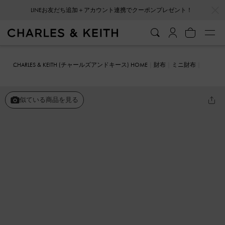
…
…
LINEお友だち追加＋アカウント連携でクーポンプレゼント！
CHARLES & KEITH (チャールズアンドキース) HOME
財布
ミニ財布
Hazel ヘーゼル ボウスモールウォレット
似ている商品を見る