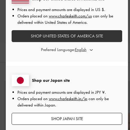
Let us know what you think
Prices and payment amounts are displayed in
US $
.
Orders placed on
www.charleskeith.com/us
can only be
レビューを書く
delivered within United States of America.
SHOP UNITED STATES OF AMERICA SITE
Preferred Language:
おすすめのアイテム
Shop our Japan site
Prices and payment amounts are displayed in
JPY ¥
.
Orders placed on
www.charleskeith.jp/jp
can only be
delivered within Japan.
SHOP JAPAN SITE