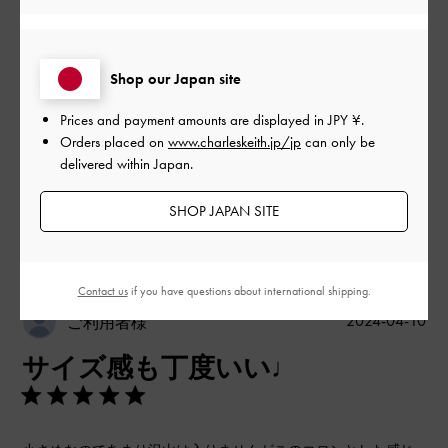
とてもよかった
品質
Shop our Japan site
とてもよかった
Prices and payment amounts are displayed in
JPY ¥
.
Orders placed on
www.charleskeith.jp/jp
can only be
もっと見る
delivered within Japan.
SHOP JAPAN SITE
このレビューは役に立ちましたか？
0
0
Contact us
if you have questions about international shipping.
公
2024-04-10
ご利用者様
開
サイズ感も丁度いい♩
日