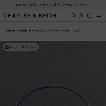
…
…
LINEお友だち追加＋アカウント連携でクーポンプレゼント！
CHARLES & KEITH (チャールズアンドキース) HOME
バッグ
ショルダーバッグ
レザー ボクシーバッグ
似ている商品を見る