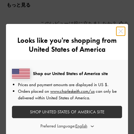
もっと見る
このレビューは役に立ちましたか？
0
0
Looks like you're shopping from
United States of America
公
2024-06-21
ご利用者様
開
可愛い
日
Shop our United States of America site
Prices and payment amounts are displayed in
US $
.
Orders placed on
www.charleskeith.com/us
can only be
ちょうど良い大きさで小さいようだけど、カードケース、リッ
delivered within United States of America.
プ、携帯、キーなど入ります。
ちょっとしたおでかけには気軽に使えるので便利です。
SHOP UNITED STATES OF AMERICA SITE
|
サイズ:
その他（シューズ以外）
カラー:
ブルー系
Preferred Language:
デザイン