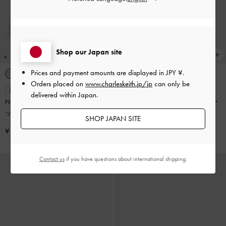
Shop our Japan site
Prices and payment amounts are displayed in
JPY ¥
.
Orders placed on
www.charleskeith.jp/jp
can only be
再入荷
再入荷
delivered within Japan.
Nerissa ネリッサ チューブラープラ
Duo ドゥオ キルトクロスボディー
ットフォームサンダル
-
チョーク
バッグ
-
ブラック
SHOP JAPAN SITE
¥ 11,500
¥ 13,900
Contact us
if you have questions about international shipping.