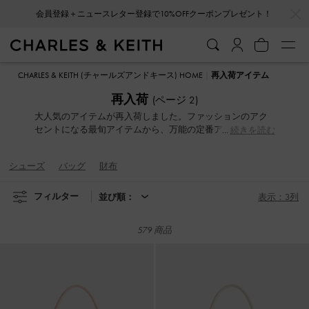
…
…
会員登録＋ニュースレター登録で10%OFFクーポンプレゼント！
会員登録＋ニュースレター登録で10%OFFクーポンプレゼント！
CHARLES & KEITH (チャールズアンドキース) HOME
再入荷アイテム
再入荷
(ページ 2)
大人気のアイテムが再入荷しました。ファッションのアク
セントになる最旬アイテムから、万能の定番アイテムま
続きを読む
で、今季はもちろん、これからの季節にぴったりなバッグ
やシューズをお見逃しなく！
シューズ
バッグ
財布
フィルター
並び順：
表示：3列
579 商品