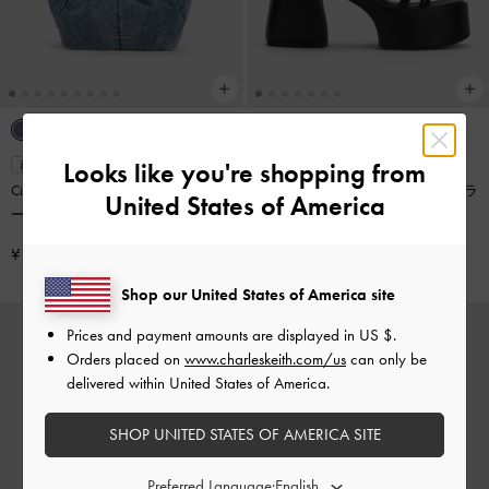
Looks like you're shopping from
再入荷
再入荷
Ciara シアラ デニムルーシュドホ
Nerissa ネリッサ チューブラープラ
United States of America
ーボーバッグ
-
デニムブルー
ットフォームサンダル
-
ブラック
¥ 13,900
¥ 11,500
Shop our United States of America site
Prices and payment amounts are displayed in
US $
.
Orders placed on
www.charleskeith.com/us
can only be
delivered within United States of America.
SHOP UNITED STATES OF AMERICA SITE
Preferred Language: