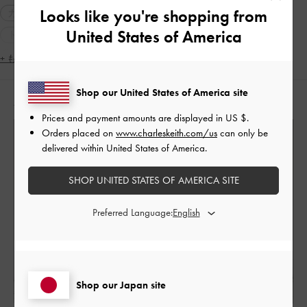
Looks like you're shopping from
カジュアル
ギフト
人気アイテム
United States of America
トレンドアイテム
2WAY・3WAY
軽量
ポインテッドトゥ
旅行
デート
女子会
+ もっと見る
Shop our United States of America site
人気のコーディネート
Prices and payment amounts are displayed in
US $
.
Orders placed on
www.charleskeith.com/us
can only be
delivered within United States of America.
SHOP UNITED STATES OF AMERICA SITE
Preferred Language:
Shop our Japan site