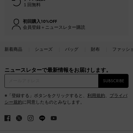
１回無料
初回購入10%OFF
会員登録＋ニュースレター購読
新着商品
シューズ
バッグ
財布
ファッシ
Site footer
ニュースレターで最新情報をお届けします。​
SUBSCRIBE
※「登録する」ボタンをクリックすると、
利用規約
、
プライバ
シー規約
に同意したものとみなします。