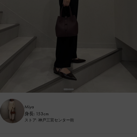
Miya
身長: 153cm
ストア: 神戸三宮センター街