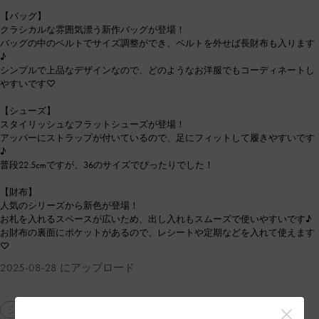
【バッグ】
クラシカルな雰囲気漂う新作バッグが登場！
バッグの中のベルトでサイズ調整ができ、ベルトを外せば長財布も入ります
♪
シンプルで上品なデザインなので、どのようなお洋服でもコーディネートし
やすいです♡
【シューズ】
スタイリッシュなフラットシューズが登場！
アッパーにストラップが付いているので、足にフィットして履きやすいです
♪
普段22.5cmですが、36のサイズでぴったりでした！
【財布】
人気のシリーズから新色が登場！
お札を入れるスペースが広いため、出し入れもスムーズで使いやすいです♪
お財布の裏面にポケットがあるので、レシートや定期などを入れて使えます
♡
2025-08-28 にアップロード
シューズ
パンプス
ハンドバッグ
ミニ財布