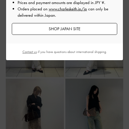
Prices and payment amounts are displayed in
JPY ¥
.
Orders placed on
www.charleskeith.jp/jp
can only be
delivered within Japan.
SHOP JAPAN SITE
Contact us
if you have questions about international shipping.