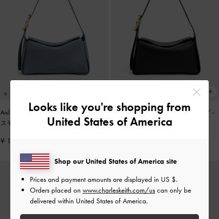
Looks like you're shopping from
Aislin アシュリン ショルダーバッグ
-
Aislin アシュリン ショルダーバッグ
-
United States of America
スモーキーブルー
ブラック
¥ 15,900
¥ 14,900
Shop our United States of America site
Prices and payment amounts are displayed in
US $
.
Orders placed on
www.charleskeith.com/us
can only be
delivered within United States of America.