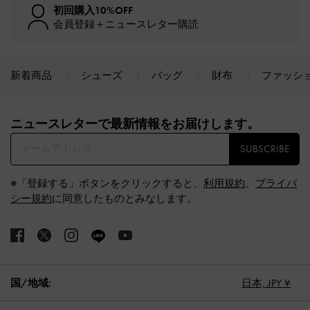
初回購入10%OFF
会員登録＋ニュースレター購読
新着商品
シューズ
バッグ
財布
ファッシ
Site footer
ニュースレターで最新情報をお届けします。​
SUBSCRIBE
※「登録する」ボタンをクリックすると、
利用規約
、
プライバ
シー規約
に同意したものとみなします。
国/地域:
日本,
JPY ¥