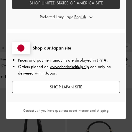
SHOP UNITED STATES OF AMERICA SITE
Preferred Language:
Shop our Japan site
Reese リース ルーシュド ボウ ショル
Tricha トリチャ ノッテッドベルト ト
Prices and payment amounts are displayed in
JPY ¥
.
ダーバッグ
-
ストーングレー
ップハンドルバッグ
-
サンドベージュ
Orders placed on
www.charleskeith.jp/jp
can only be
delivered within Japan.
¥ 14,900
¥ 13,900
SHOP JAPAN SITE
Contact us
if you have questions about international shipping.