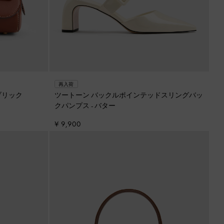
再入荷
ブリック
ツートーン バックルポインテッドスリングバッ
クパンプス
-
バター
¥ 9,900