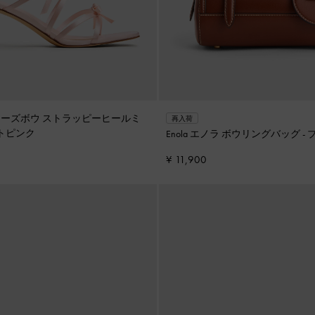
リス ローズボウ ストラッピーヒールミ
再入荷
トピンク
Enola エノラ ボウリングバッグ
-
¥ 11,900