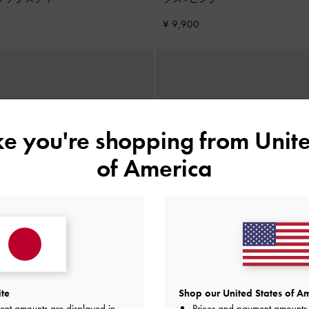
¥ 9,900
ike you're shopping from
Unite
of America
ite
Shop our United States of Am
ent amounts are displayed in
Prices and payment amounts 