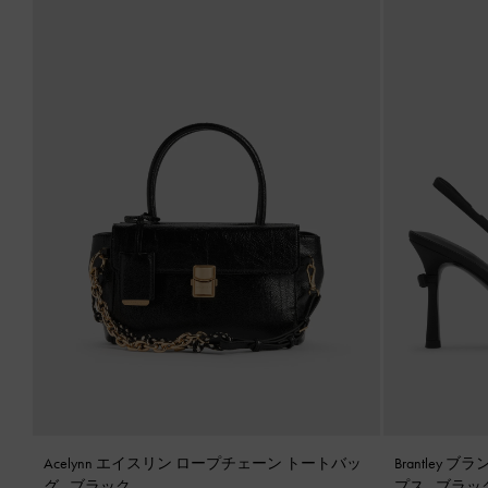
Acelynn エイスリン ロープチェーン トートバッ
Brantley
グ
-
ブラック
プス
-
ブラッ