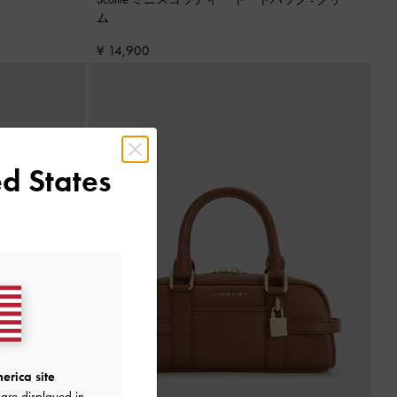
ム
¥ 14,900
d States
erica site
are displayed in