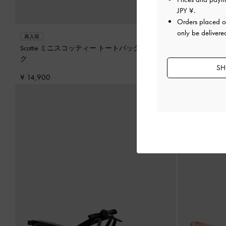
JPY ¥
.
Orders placed 
only be delivere
再入荷
再入荷
Scottie ミニスコッティー トートバッグ
-
ブラッ
Scottie 
ク
ム
SH
¥ 14,900
¥ 14,900