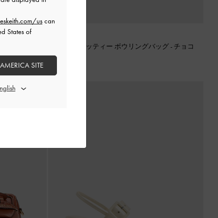
eskeith.com/us
can
ed States of
バッグ
-
ブラッ
再入荷
Scottie スコッティー ボウリングバッグ
-
チョコ
レート
 AMERICA SITE
¥ 14,900