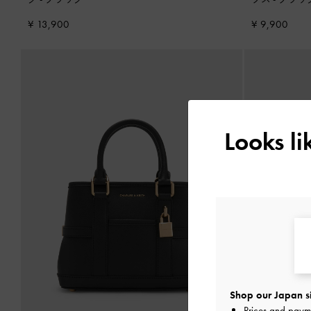
¥ 13,900
¥ 9,900
Looks l
Shop our Japan s
Prices and paym