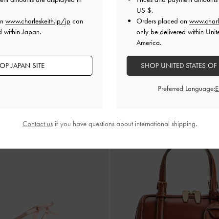
US $
.
on
www.charleskeith.jp/jp
can
Orders placed on
www.charl
d within Japan.
only be delivered within Unit
Scottie スコッティー ボウリング
America.
ク
スコッティー ボウリングバッグ
-
クリー
¥ 14,900
OP JAPAN SITE
SHOP UNITED STATES OF
Preferred Language:
Contact us
if you have questions about international shipping.