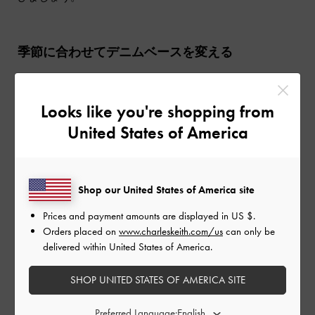
季節に合わせてデニムベースを変える
デニムのベースは季節によって変化させましょう。一般的
に、ショートパンツやスカートなど、明るいウォッシュの
Looks like you're shopping from
デニムは春・夏の暖かい時期に適しています。逆に、濃い
ウォッシュのデニムは秋冬の季節感とマッチしやすく、ブ
United States of America
ラウンやリッチなバーガンディといった秋冬の定番カラー
とも相性抜群です。
Shop our United States of America site
ステップ2：ダブルデニムコーデに合うシュ
Prices and payment amounts are displayed in
US $
.
ーズを選ぶ
Orders placed on
www.charleskeith.com/us
can only be
delivered within United States of America.
カジュアル
SHOP UNITED STATES OF AMERICA SITE
Preferred Language: