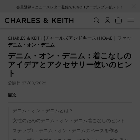
…
…
会員登録＋ニュースレター登録で10%OFFクーポンプレゼント！
CHARLES & KEITH (チャールズアンドキース) HOME
ファッシ
デニム・オン・デニム
デニム・オン・デニム：着こなしの
アイデアとアクセサリー使いのヒン
ト
公開日 27/03/2026
目次
デニム・オン・デニムとは？
女性のためのデニム・オン・デニム着こなしのヒント
ステップ1：デニム・オン・デニムのベースを作る