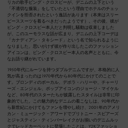
リカの歌手ビング・クロスビーが、デニムの上下という
「不適切な服装」をしていたという理由でホテルのチェッ
クインを拒否されたという逸話があります（本来はスリー
ピーススーツを着るべきだったようです）。その後、彼が
ビング・クロスビー本人だと判明し騒動は収束しました
が、このユーモラスな話が広まり、デニムの上下コーデは
「カナディアン・タキシード」という名で知られるように
なりました。思いがけず彼が作り出したこのファッション
アイコンは、ビング・クロスビー本人の名声とともに、今
なお語り継がれています。
1950年代にルーツを持つダブルデニムですが、本格的に人
気が高まったのは1970年代から80年代にかけてのことで
す。ブロンディのボーカル、デボラ・ハリーや、チャーリ
ーズ・エンジェル、ポップアイコンのジョージ・マイケル
など、80年代のスターたちが披露したスタイルは非常に印
象的でした。この魅力的なデニムの着こなしは、90年代か
ら新世紀にかけてもファンを増やし続け、2001年のアメリ
カン・ミュージック・アワードでブリトニー・スピアーズ
とジャスティン・ティンバーレイクがお揃いのデニムルッ
クでレッドカーペットに登場したことは、Y2Kファッショ