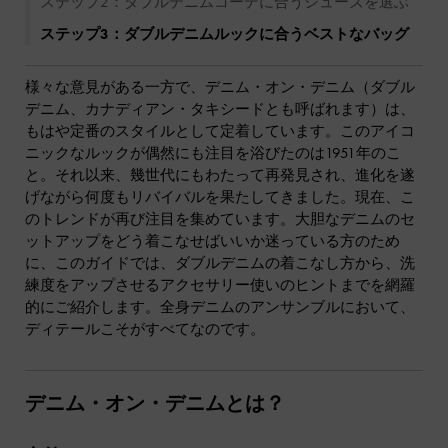
ステップ2：ダブルデニムコーデに合うシューズを選ぶ
ステップ3：ダブルデニムルックに合うベストなバッグ
様々な意見がある一方で、デニム・オン・デニム（ダブル
デニム、カナディアン・タキシードとも呼ばれます）は、
もはや定番のスタイルとして定着しています。このアイコ
ニックなルックが偶然にも注目を浴びたのは1951年のこ
と。それ以来、幾世代にもわたって再発見され、進化を遂
げながら何度もリバイバルを果たしてきました。現在、こ
のトレンドが再び注目を集めています。大胆なデニムのセ
ットアップをどう着こなせばいいか迷っている方のため
に、このガイドでは、ダブルデニムの着こなし方から、洗
練度をアップさせるアクセサリー使いのヒントまでを網羅
的にご紹介します。全身デニムのアンサンブルにおいて、
ディテールこそがすべてなのです。
デニム・オン・デニムとは？