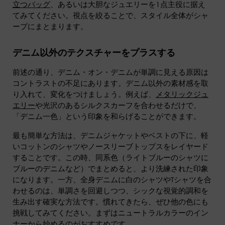
立つバッグ
、あるいは大胆なジュエリーを1点主役に据え
てみてください。視点を絞ることで、スタイル全体がシャ
ープにまとまります。
デニム以外のテクスチャーをプラスする
前述の通り、デニム・オン・デニムが単調に見える原因は
コントラストの不足にあります。デニム以外の素材感を取
り入れて、変化をつけましょう。例えば、
メタリックジュ
エリー
や光沢のあるシルクスカーフを合わせるだけで、
「デニム一色」という印象を和らげることができます。
最も簡単な方法は、デニムジャケットやベストの下に、軽
いコットンのシャツやノースリーブトップスをレイヤード
することです。この時、同系色（ライトブルーのシャツに
ブルーのデニムなど）でまとめると、より洗練された印象
になります。一方、全身デニムに白のシャツやTシャツを合
わせるのは、単調さを回避しつつ、シックな視覚的調和を
生み出す確実な方法です。慣れてきたら、ぜひ他の色にも
挑戦してみてください。まずはニュートラルカラーのイン
ナーから始めるのがおすすめです。