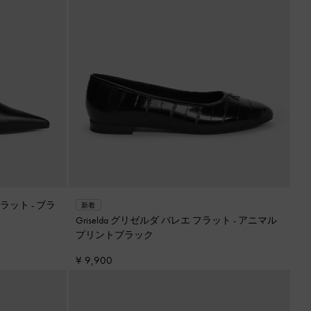
フラット
-
ブラ
新着
Griselda グリゼルダ バレエ フラット
-
アニマル
プリントブラック
¥ 9,900