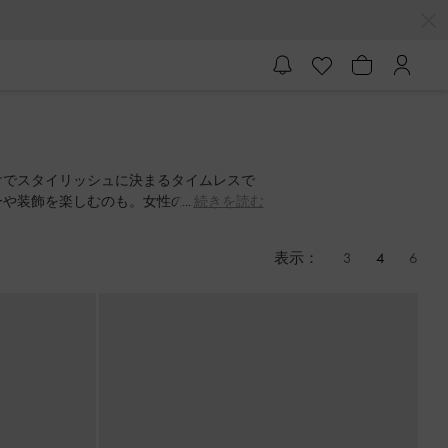
けでスタイリッシュに決まるタイムレスで
ーや装飾を楽しむのも。女性のためのバレ
続きを読む
快適さも叶える一足です。
表示：
3
4
6