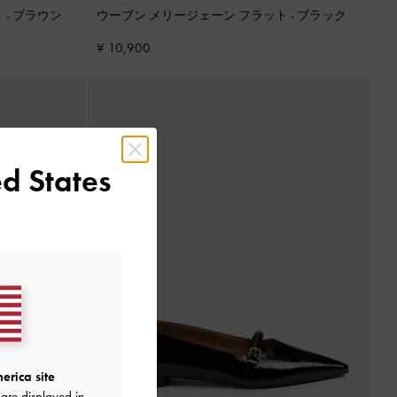
ト
-
ブラウン
ウーブン メリージェーン フラット
-
ブラック
¥ 10,900
d States
erica site
are displayed in