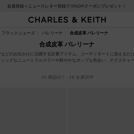
会員登録＋ニュースレター登録で10%OFFクーポンプレゼント！
会員登録＋ニュースレター登録で10%OFFクーポンプレゼント！
フラットシューズ
バレリーナ
合成皮革 バレリーナ
合成皮革 バレリーナ
行などのお出かけに活躍する定番アイテム。コーディネートに加えるだ
ラシックなニュートラルカラーや鮮やかなポップな色合い、テクスチャ
ットとモダンなデザインで、どんなコーディネートにもぴったり合い、
28
商品の
1
-
28
を表示中