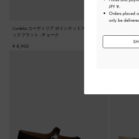
JPY ¥
.
Orders placed 
only be delivere
Cordelia コーディリア ポインテッドスリングバ
Cordelia
ックフラット
-
チョーク
ックフラッ
SH
¥ 8,900
¥ 8,900