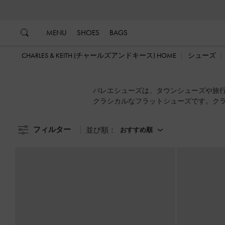
…
…
MENU
SHOES
BAGS
CHARLES & KEITH (チャールズアンドキース) HOME
シューズ
バレエシューズは、タウンシューズや旅
クラシカルなフラットシューズです。ク
リーナシューズは、覆い隠されたシルエ
フィルター
並び順：
おすすめ順