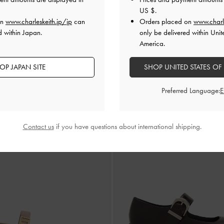
US $
.
on
www.charleskeith.jp/jp
can
Orders placed on
www.charl
d within Japan.
only be delivered within Unit
America.
 コーディリア ポインテッドスリングバ
ポインテッドバックルストラップ
ト
-
ブラック
ージュ
OP JAPAN SITE
SHOP UNITED STATES OF
¥ 8,900
Preferred Language:
Contact us
if you have questions about international shipping.