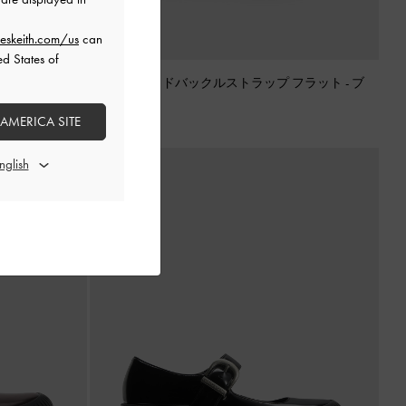
eskeith.com/us
can
ed States of
 フラット
-
ベ
ポインテッドバックルストラップ フラット
-
ブ
ラック
 AMERICA SITE
¥ 8,900