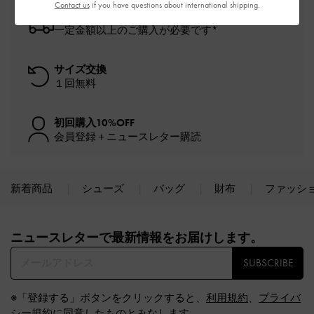
Contact us
if you have questions about international shipping.
送料無料
一定金額以上のご購入が必要です*
サイズ交換
１回無料
初回購入10%OFF
会員登録＋ニュースレター購読
新着商品
シューズ
バッグ
財布
ファッシ
Site footer
ニュースレターで最新情報をお届けします。​
SUBSCRIBE
※「登録する」ボタンをクリックすると、
利用規約
、
プライバ
シー規約
に同意したものとみなします。