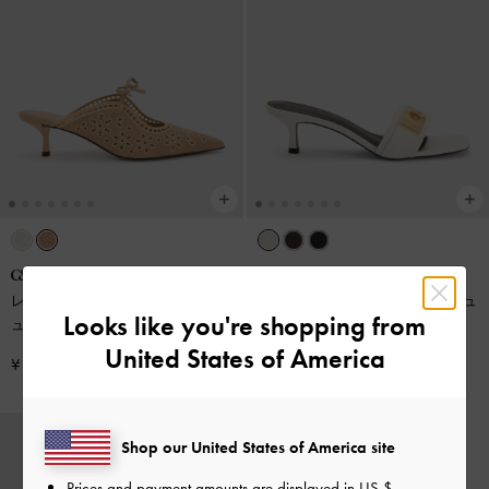
再入荷
レザーエンブロイダリー ヒールミ
Aelin エイリン キトゥンヒールミュ
Looks like you're shopping from
ュール
-
ベージュ
ール
-
ホワイト
United States of America
¥ 14,900
¥ 9,900
Shop our United States of America site
Prices and payment amounts are displayed in
US $
.