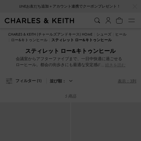
…
…
LINEお友だち追加＋アカウント連携でクーポンプレゼント！
LINEお友だち追加＋アカウント連携でクーポンプレゼント！
CHARLES & KEITH (チャールズアンドキース) HOME
シューズ
ヒール
ロー&キトゥンヒール
スティレット ロー&キトゥンヒール
スティレット ロー&キトゥンヒール
会議室からアフターファイブまで、一日中快適に過ごせる
ローヒール。都会の街歩きにも最適な安定感のあるフォル
続きを読む
ムと洗練されたデザインは、どんなワードローブとも相性
抜群な最強の味方です。コンテンポラリーな美しさと実用
フィルター
(1)
並び順：
表示：3列
性を兼ね備えた一足が、あなたの日常にさりげない気品を
添えます。
5 商品