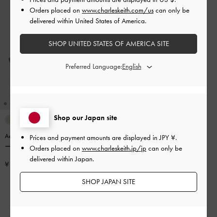
Orders placed on
www.charleskeith.com/us
can only be
delivered within United States of America.
SHOP UNITED STATES OF AMERICA SITE
Preferred Language:
Shop our Japan site
Aelin エイリン キトゥンヒールミュ
Prices and payment amounts are displayed in
JPY ¥
.
ール
-
エスプレッソブラウン
Orders placed on
www.charleskeith.jp/jp
can only be
delivered within Japan.
¥ 9,900
SHOP JAPAN SITE