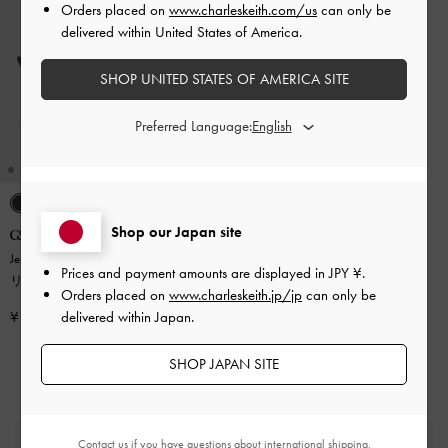
Orders placed on
www.charleskeith.com/us
can only be
delivered within United States of America.
SHOP UNITED STATES OF AMERICA SITE
Preferred Language:
Shop our Japan site
Jessy ジェッシ ポリエステルボウス
Prices and payment amounts are displayed in
JPY ¥
.
リングバックパンプス
-
ブラック
Orders placed on
www.charleskeith.jp/jp
can only be
テクスチャー
delivered within Japan.
¥ 16,900
SHOP JAPAN SITE
Contact us
if you have questions about international shipping.