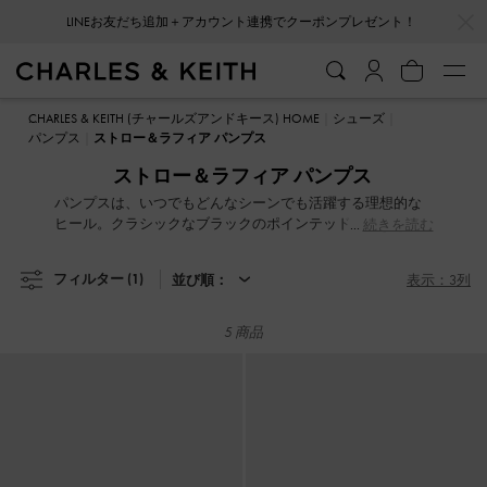
…
…
LINEお友だち追加＋アカウント連携でクーポンプレゼント！
LINEお友だち追加＋アカウント連携でクーポンプレゼント！
CHARLES & KEITH (チャールズアンドキース) HOME
シューズ
パンプス
ストロー＆ラフィア パンプス
ストロー＆ラフィア パンプス
パンプスは、いつでもどんなシーンでも活躍する理想的な
ヒール。クラシックなブラックのポインテッドトゥスリン
続きを読む
グバックヒールは、ビジネスシーンにもぴったりな一足。
忙しい日には、安定感とスタイリッシュさを兼ね備えた履
フィルター
(1)
並び順：
表示：3列
き心地抜群のブロックヒールがおすすめ。パーティーで注
目を集めたいなら、光沢感のあるパテント仕上げのプラッ
トフォームパンプスで輝きを演出してみてください。
5 商品