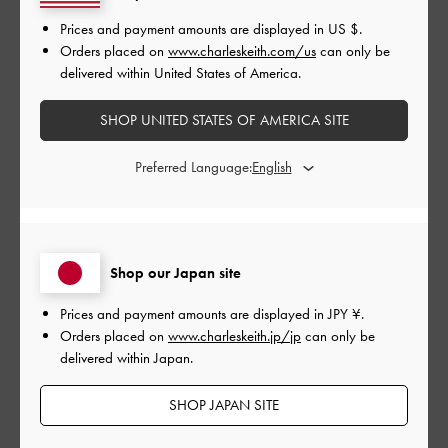
デザイン
Prices and payment amounts are displayed in
US $
.
Orders placed on
www.charleskeith.com/us
can only be
とてもよかった
delivered within United States of America.
品質
SHOP UNITED STATES OF AMERICA SITE
よかった
Preferred Language:
もっと見る
このレビューは役に立ちましたか？
0
Shop our Japan site
0
Prices and payment amounts are displayed in
JPY ¥
.
Orders placed on
www.charleskeith.jp/jp
can only be
delivered within Japan.
公
2026-04-21
ご利用者様
開
めっちゃよい
日
SHOP JAPAN SITE