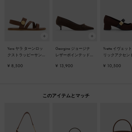
Yara ヤラ ターンロッ
Georgina ジョージナ
Yvette イヴェッ
クストラッピーサンダ
レザーポインテッドト
リックアクセン
ル
-
ダークブラウン
ゥ キトゥンヒールパ
ージェーンパン
¥ 8,500
¥ 13,900
¥ 10,500
ンプス
-
ダークブラウ
ダークブラウン
ンテクスチャー
このアイテムとマッチ