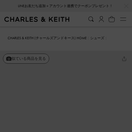
…
…
LINEお友だち追加＋アカウント連携でクーポンプレゼント！
会員登録＋ニュースレター登録で10%OFFクーポンプレゼント！
CHARLES & KEITH (チャールズアンドキース) HOME
シューズ
ヒール
Dorian ドリアン パテントボウブロックヒールパンプス
似ている商品を見る