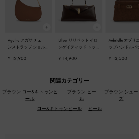
Agatha アガサ チェー
Lilibet リリベット イロ
Aubrielle オブ
ンストラップ ショル
ンゲイティッド トッ
ップハンドルバ
ダーバッグ
-
チョコレ
プハンドルバッグ
-
エ
チョコレート
¥ 12,900
¥ 14,900
¥ 13,500
ート
スプレッソブラウン
関連カテゴリー
ブラウン ロー&キトゥンヒ
ブラウン ヒー
ブラウン シュー
ール
ル
ズ
ロー&キトゥンヒール
ヒール