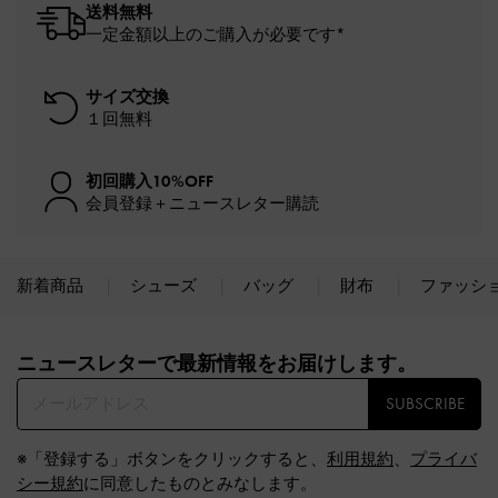
送料無料
一定金額以上のご購入が必要です*
サイズ交換
１回無料
初回購入10%OFF
会員登録＋ニュースレター購読
新着商品
シューズ
バッグ
財布
ファッシ
Site footer
ニュースレターで最新情報をお届けします。​
SUBSCRIBE
※「登録する」ボタンをクリックすると、
利用規約
、
プライバ
シー規約
に同意したものとみなします。