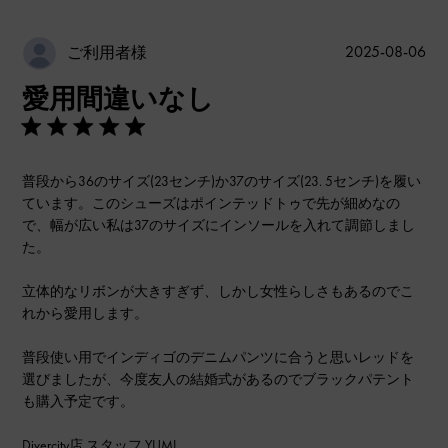
公
2025-08-06
ご利用者様
開
愛用間違いなし
日
普段から36のサイズ(23センチ)か37のサイズ(23. 5センチ)を履い
ています。このシューズはポインテッドトゥで先が細めなの
で、幅が広い私は37のサイズにインソールを入れて調節しまし
た。
立体的なリボンが大きすぎず、しかし女性らしさもあるのでこ
れから愛用します。
普段使い用でインディゴのデニムパンツに合うと思いレッドを
選びましたが、今度友人の結婚式があるのでブラックパテント
も購入予定です。
Divercity店 スタッフ YUMI