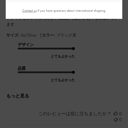
Contact us
if you have questions about international shipping.
ソールの面積が広く安定してるので、走っても安心です。
デザインもシンプルだけど、上品と可愛さがあり毎日履いてい
ます
|
サイズ:
36/23cm
カラー:
ブラック系
デザイン
とてもよかった
品質
とてもよかった
もっと見る
このレビューは役に立ちましたか？
0
0