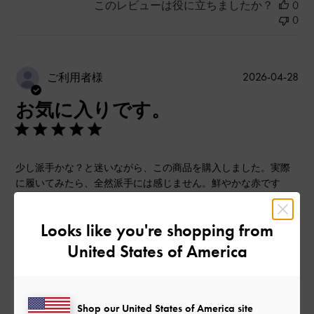
このレビューは役に立ちましたか？
0
0
公
2026-04-28
ご利用者様
開
お気に入りです。
日
少し派手かな？と迷いながら、この商品を購入しました。実際
に履いてみたら、全然派手には感じません。鮮やかな赤です
が、悪目立ちするようなことなく、パンツスタイルにもスカー
トにも馴染みます。かかとが太く安定しているので歩きやすい
Looks like you're shopping from
のも嬉しいです。パンプスを試着せず購入するのは初めてだっ
たので、サイズも心配でしたが、サイズ変更が1回無料とあって
United States of America
安心して購入できました。でもいつも履いているサイズでピッ
タリだったので、変更はしていません。
|
サイズ:
36/23cm
カラー:
レッド系
Shop our United States of America site