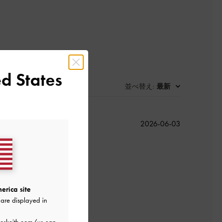
d States
並べ替え
最新
:
公
2026-06-03
開
日
気に入り！
erica site
よかった
are displayed in