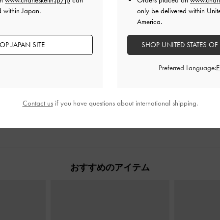
on
www.charleskeith.jp/jp
can
Orders placed on
www.charl
d within Japan.
only be delivered within Unit
America.
OP JAPAN SITE
SHOP UNITED STATES OF
Preferred Language:
Contact us
if you have questions about international shipping.
おすすめのアイテム