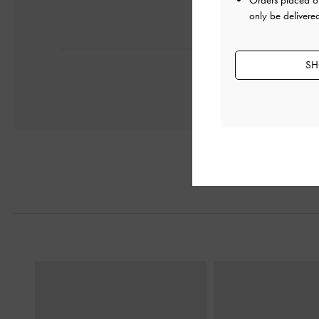
Orders placed 
only be delivere
SH