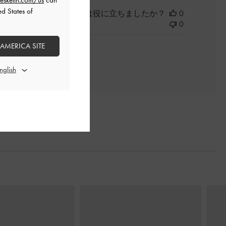
eskeith.com/us
can
ed States of
このレビューは役に立ちましたか？
0
0
 AMERICA SITE