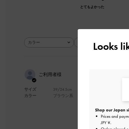
とてもよかった
カラー
サイズ
Looks l
全て
全て
履きやすい
ご利用者様
サイズ
39/24.5cm
ヒールも低くクッシ
カラー
ブラウン系
デザイン
Shop our Japan si
Prices and paym
JPY ¥
.