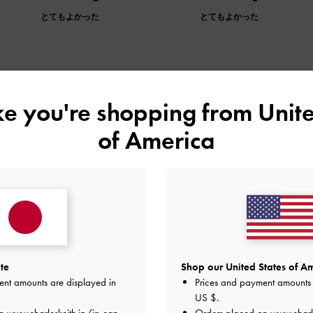
とてもよかった
とてもよかった
デザイン
品質
快適さ
ike you're shopping from
Unite
全て
全て
全て
of America
！
ョン性があり履いていて疲れません！デザインもかわいーしお
品質
快適さ
te
Shop our United States of Am
とてもよかった
とてもよかった
とても
ent amounts are displayed in
Prices and payment amounts 
US $
.