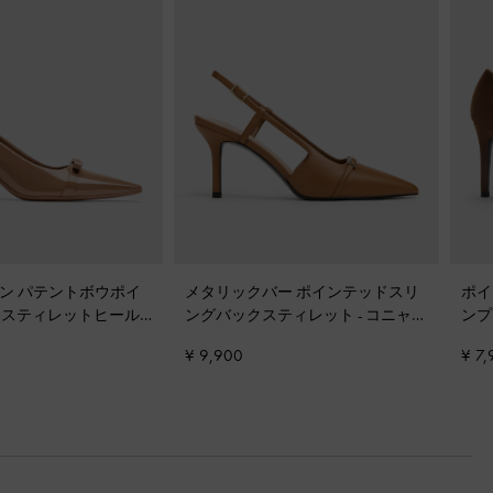
ドリアン パテントボウポイ
メタリックバー ポインテッドスリ
ポイ
ゥスティレットヒール
ングバックスティレット
-
コニャッ
ン
ャラメル
ク
¥ 9,900
¥ 7