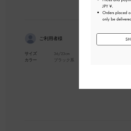
JPY ¥
.
Orders placed 
only be delivere
コロンとし
ご利用者様
SH
サイズ
36/23cm
試着せずの購入だっ
カラー
ブラック系
い靴下と合わせると
デザイン