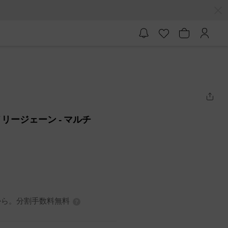
メリージェーン
- マルチ
7円から。分割手数料無料