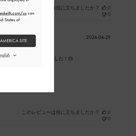
このレビューは役に立ちましたか？
0
eskeith.com/us
can
0
ed States of
公
2024-04-29
 AMERICA SITE
開
日
私には23cmでピッタリでした！白
良かった
このレビューは役に立ちましたか？
0
0