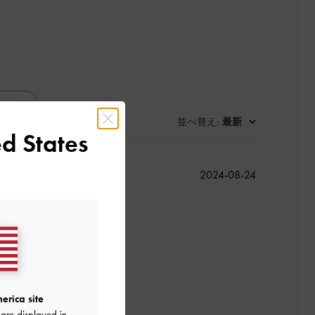
並べ替え
最新
:
d States
公
2024-08-24
開
日
良かった
erica site
are displayed in