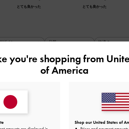
とても良かった
とても良かった
デザイン
品質
快適さ
全て
全て
全て
ike you're shopping from
Unite
of America
カーキとグレージュが混ざった感じ
品質
快適さ
とても良かった
とても良かった
とても
te
Shop our United States of Am
ent amounts are displayed in
Prices and payment amounts 