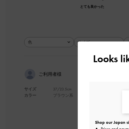
とても良かった
色
サイズ
全て
全て
Looks l
かわいい
ご利用者様
サイズ
37/23.5cm
ブラウンというより
カラー
ブラウン系
デザイン
Shop our Japan si
Prices and paym