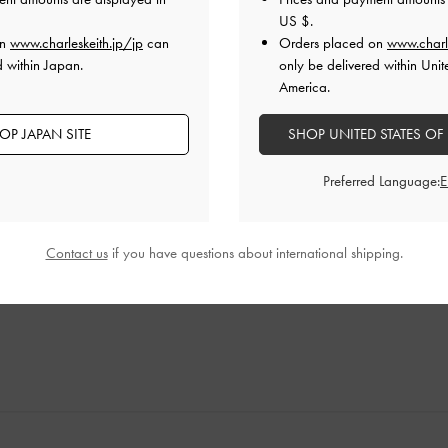
US $
.
on
www.charleskeith.jp/jp
can
Orders placed on
www.charl
d within Japan.
only be delivered within Unit
America.
た形に一目惚れ
OP JAPAN SITE
SHOP UNITED STATES OF
Preferred Language:
たので、サイズ感が合うか不安でしたが、普段23cmの靴を履く
レトロな雰囲気が出て最高です◎
品質
快適さ
Contact us
if you have questions about international shipping.
とても良かった
とても良かった
とても