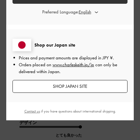
このレビューは役に立ちましたか？
0
0
Preferred Language:
公
2024-06-30
ご利用者様
開
リピートです
Shop our Japan site
日
Prices and payment amounts are displayed in
JPY ¥
.
Orders placed on
www.charleskeith.jp/jp
can only be
delivered within Japan.
ほぼ毎日使用して、11ヶ月くらいで間口と底の角のレザーが剥
がれてきました。
SHOP JAPAN SITE
見た目小さいのに、たくさん入るのでとても気に入っていま
す。
Contact us
if you have questions about international shipping.
|
サイズ:
その他（シューズ以外）
カラー:
ブラック系
デザイン
とても良かった