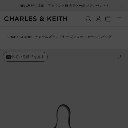
…
…
会員登録＋ニュースレター登録で10%OFFクーポンプレゼント！
CHARLES & KEITH (チャールズアンドキース) HOME
セール
バッグ
ハンドバッグ
Ally アリー ルーシュドスラウチーバッグ
似ている商品を見る