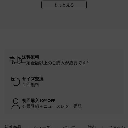
もっと見る
送料無料
一定金額以上のご購入が必要です*
サイズ交換
１回無料
初回購入10%OFF
会員登録＋ニュースレター購読
新着商品
シューズ
バッグ
財布
ファッシ