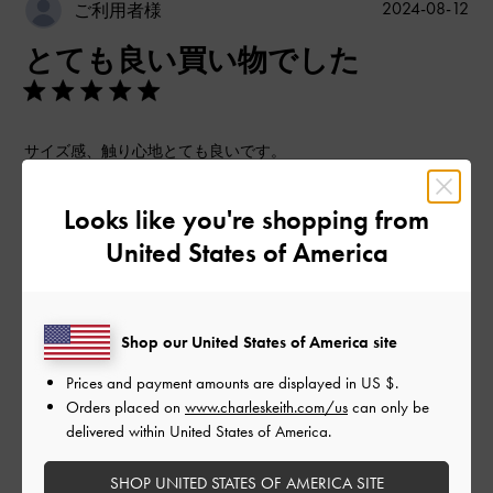
公
2024-08-12
ご利用者様
開
とても良い買い物でした
日
サイズ感、触り心地とても良いです。
|
サイズ:
その他（シューズ以外）
カラー:
ブラック系
Looks like you're shopping from
デザイン
United States of America
とても良かった
品質
Shop our United States of America site
とても良かった
Prices and payment amounts are displayed in
US $
.
Orders placed on
www.charleskeith.com/us
can only be
もっと見る
delivered within United States of America.
SHOP UNITED STATES OF AMERICA SITE